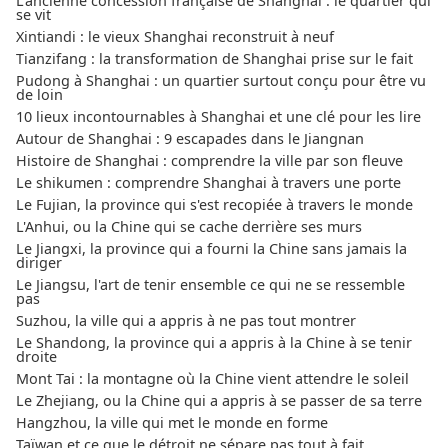
L'ancienne concession française de Shanghai : le quartier qui
se vit
Xintiandi : le vieux Shanghai reconstruit à neuf
Tianzifang : la transformation de Shanghai prise sur le fait
Pudong à Shanghai : un quartier surtout conçu pour être vu
de loin
10 lieux incontournables à Shanghai et une clé pour les lire
Autour de Shanghai : 9 escapades dans le Jiangnan
Histoire de Shanghai : comprendre la ville par son fleuve
Le shikumen : comprendre Shanghai à travers une porte
Le Fujian, la province qui s'est recopiée à travers le monde
L'Anhui, ou la Chine qui se cache derrière ses murs
Le Jiangxi, la province qui a fourni la Chine sans jamais la
diriger
Le Jiangsu, l'art de tenir ensemble ce qui ne se ressemble
pas
Suzhou, la ville qui a appris à ne pas tout montrer
Le Shandong, la province qui a appris à la Chine à se tenir
droite
Mont Tai : la montagne où la Chine vient attendre le soleil
Le Zhejiang, ou la Chine qui a appris à se passer de sa terre
Hangzhou, la ville qui met le monde en forme
Taïwan et ce que le détroit ne sépare pas tout à fait