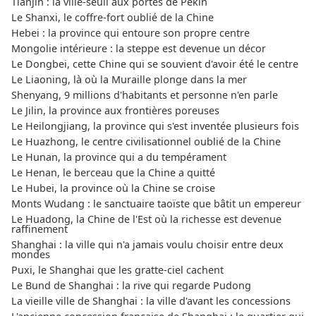
Tianjin : la ville-seuil aux portes de Pékin
Le Shanxi, le coffre-fort oublié de la Chine
Hebei : la province qui entoure son propre centre
Mongolie intérieure : la steppe est devenue un décor
Le Dongbei, cette Chine qui se souvient d'avoir été le centre
Le Liaoning, là où la Muraille plonge dans la mer
Shenyang, 9 millions d'habitants et personne n'en parle
Le Jilin, la province aux frontières poreuses
Le Heilongjiang, la province qui s'est inventée plusieurs fois
Le Huazhong, le centre civilisationnel oublié de la Chine
Le Hunan, la province qui a du tempérament
Le Henan, le berceau que la Chine a quitté
Le Hubei, la province où la Chine se croise
Monts Wudang : le sanctuaire taoïste que bâtit un empereur
Le Huadong, la Chine de l'Est où la richesse est devenue
raffinement
Shanghai : la ville qui n'a jamais voulu choisir entre deux
mondes
Puxi, le Shanghai que les gratte-ciel cachent
Le Bund de Shanghai : la rive qui regarde Pudong
La vieille ville de Shanghai : la ville d'avant les concessions