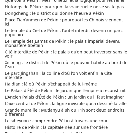
Que voir à Pékin ? Mes 10 lieux, et la logique pour les relier
Hutongs de Pékin : pourquoi la vraie ruelle ne se visite pas
Dongcheng : le district qui donne l'heure à Pékin
Place Tian'anmen de Pékin : pourquoi les Chinois viennent
ici
Le temple du Ciel de Pékin : l'autel interdit devenu un parc
populaire
Le Temple des Lamas de Pékin : le palais impérial devenu
monastère tibétain
Cité interdite de Pékin : le palais qu'on peut traverser sans le
voir
Xicheng : le district de Pékin où le pouvoir habite au bord de
l'eau
Le parc Jingshan : la colline d'où l'on voit enfin la Cité
interdite
Haidian : là où Pékin s'échappait de lui-même
Le Palais d'Été de Pékin : le jardin que l'empire a reconstruit
L'Ancien Palais d'Été de Pékin : un jardin qu'il faut imaginer
L'axe central de Pékin : la ligne invisible qui a dessiné la ville
Grande muraille : Mutianyu à 8h ou 11h sont deux endroits
différents
Le siheyuan : comprendre Pékin à travers une cour
Histoire de Pékin : la capitale née sur une frontière