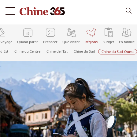
 voyage
Quand partir
Préparer
Que visiter
Régions
Budget
En famille
d-Est
Chine du Centre
Chine de l'Est
Chine du Sud
Chine du Sud-Ouest