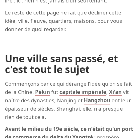
lire : ici, rien n'est jamais d'un seul tenant.
Le reste de cette page ne fait que décliner cette
idée, ville, fleuve, quartiers, maisons, pour vous
donner de quoi regarder.
Une ville sans passé, et
c'est tout le sujet
Commençons par ce qui dérange l'idée qu'on se fait
de la Chine.
Pékin
fut
capitale impériale
,
Xi'an
vit
naître des dynasties, Nanjing et
Hangzhou
ont leur
épaisseur de siècles. Shanghai, elle, n'a presque
rien de tout cela.
Avant le milieu du 19e siècle, ce n'était qu'un port
de commerce du delta du Yangtsé
: prospère,