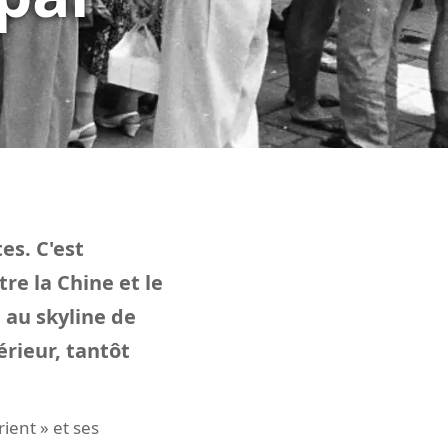
es. C'est
re la Chine et le
 au skyline de
érieur, tantôt
ient » et ses