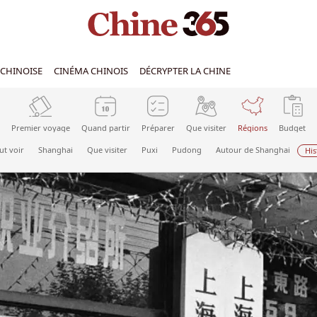
CHINOISE
CINÉMA CHINOIS
DÉCRYPTER LA CHINE
Premier voyage
Quand partir
Préparer
Que visiter
Régions
Budget
ut voir
Shanghai
Que visiter
Puxi
Pudong
Autour de Shanghai
His