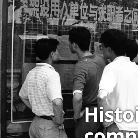
Histo
compr