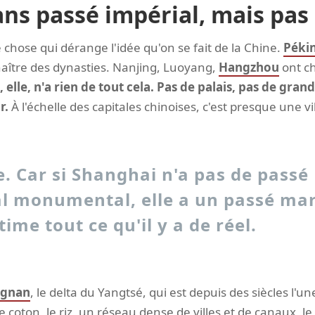
ans passé impérial, mais pas
ose qui dérange l'idée qu'on se fait de la Chine.
Péki
aître des dynasties. Nanjing, Luoyang,
Hangzhou
ont c
 elle, n'a rien de tout cela. Pas de palais, pas de gran
r.
À l'échelle des capitales chinoises, c'est presque une vil
. Car si Shanghai n'a pas de passé
al monumental, elle a un passé ma
time tout ce qu'il y a de réel.
ngnan
, le delta du Yangtsé, qui est depuis des siècles l'un
, le coton, le riz, un réseau dense de villes et de canaux