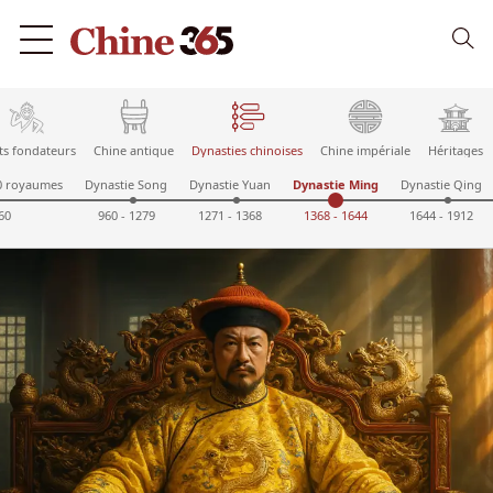
ts fondateurs
Chine antique
Dynasties chinoises
Chine impériale
Héritages
10 royaumes
Dynastie Song
Dynastie Yuan
Dynastie Ming
Dynastie Qing
60
960 - 1279
1271 - 1368
1368 - 1644
1644 - 1912