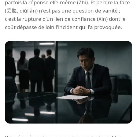
parfois la réponse elle-même (Zhi). Et perdre la face
(丢脸, diūliǎn) n'est pas une question de vanité ;
c'est la rupture d'un lien de confiance (Xin) dont le
coût dépasse de loin l'incident qui l'a provoquée.