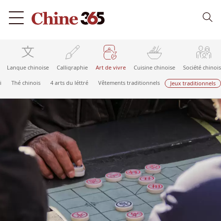
Langue chinoise
Calligraphie
Art de vivre
Cuisine chinoise
Société chinoi
i
Thé chinois
4 arts du léttré
Vêtements traditionnels
Jeux traditionnels