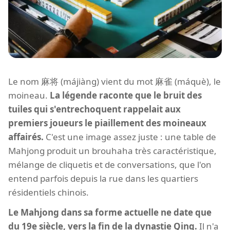
Le nom 麻将 (májiàng) vient du mot 麻雀 (máquè), le
moineau.
La légende raconte que le bruit des
tuiles qui s'entrechoquent rappelait aux
premiers joueurs le piaillement des moineaux
affairés.
C'est une image assez juste : une table de
Mahjong produit un brouhaha très caractéristique,
mélange de cliquetis et de conversations, que l'on
entend parfois depuis la rue dans les quartiers
résidentiels chinois.
Le Mahjong dans sa forme actuelle ne date que
du 19e siècle, vers la fin de la
dynastie Qing
.
Il n'a