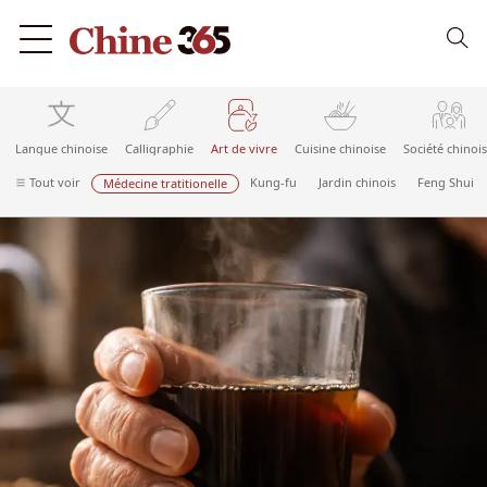
Langue chinoise
Calligraphie
Art de vivre
Cuisine chinoise
Société chinoi
Tout voir
Kung-fu
Jardin chinois
Feng Shui
Médecine tratitionelle