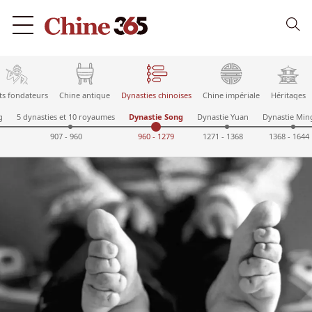
ts fondateurs
Chine antique
Dynasties chinoises
Chine impériale
Héritages
g
5 dynasties et 10 royaumes
Dynastie Song
Dynastie Yuan
Dynastie Min
907 - 960
960 - 1279
1271 - 1368
1368 - 1644