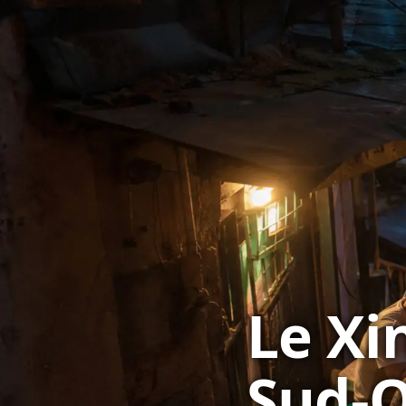
Le Xi
Sud-O