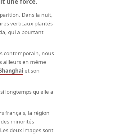
it une force.
arition. Dans la nuit,
ares verticaux plantés
xia, qui a pourtant
lus contemporain, nous
ns ailleurs en même
 Shanghai
et son
si longtemps qu'elle a
rs français, la région
 des minorités
. Les deux images sont