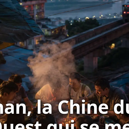
nan, la Chine d
uest qui se me