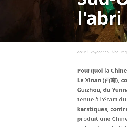
l'abri
Accueil
Voyager en Chine
Rég
Pourquoi la Chine 
Le Xinan (西南), c
Guizhou, du Yunna
tenue à l'écart d
karstiques, contre
produit une Chine