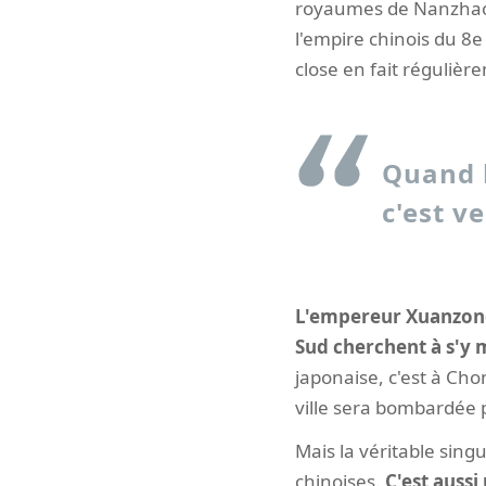
royaumes de Nanzhao p
l'empire chinois du 8e 
close en fait régulièr
Quand l
c'est ve
L'empereur Xuanzong 
Sud cherchent à s'y 
japonaise, c'est à Cho
ville sera bombardée p
Mais la véritable sing
chinoises.
C'est aussi