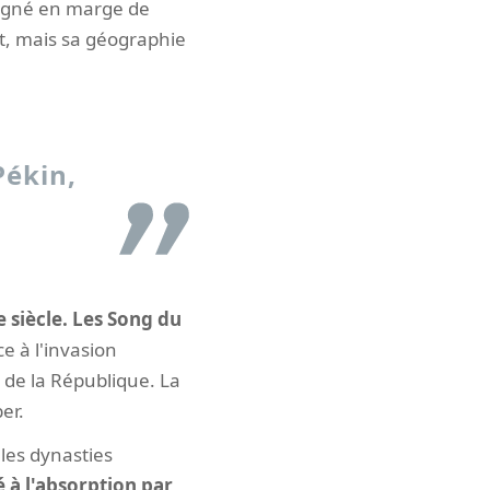
régné en marge de
tôt, mais sa géographie
Pékin,
 siècle. Les Song du
e à l'invasion
e de la République. La
er.
 les dynasties
 à l'absorption par