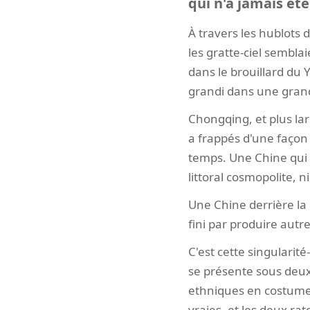
qui n'a jamais été
À travers les hublots d
les gratte-ciel sembla
dans le brouillard du Y
grandi dans une grande
Chongqing, et plus lar
a frappés d'une façon
temps. Une Chine qui
littoral cosmopolite, n
Une Chine derrière la 
fini par produire autr
C'est cette singularité
se présente sous deux 
ethniques en costume 
vraies, et les deux rate