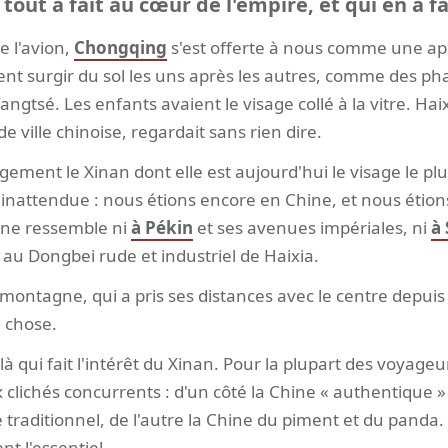
 tout à fait au cœur de l'empire, et qui en a fa
e l'avion,
Chongqing
s'est offerte à nous comme une app
ient surgir du sol les uns après les autres, comme des ph
angtsé. Les enfants avaient le visage collé à la vitre. Hai
 ville chinoise, regardait sans rien dire.
gement le Xinan dont elle est aujourd'hui le visage le p
 inattendue : nous étions encore en Chine, et nous étio
 ne ressemble ni
à Pékin
et ses avenues impériales, ni
à
i au Dongbei rude et industriel de Haixia.
montagne, qui a pris ses distances avec le centre depuis 
e chose.
-là qui fait l'intérêt du Xinan. Pour la plupart des voyageu
clichés concurrents : d'un côté la Chine « authentique »
traditionnel, de l'autre la Chine du piment et du panda
nt l'essentiel.