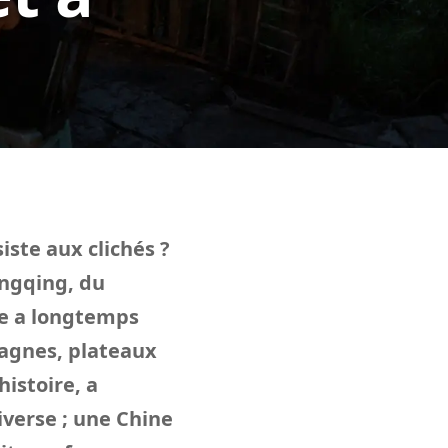
iste aux clichés ?
ongqing, du
ie a longtemps
tagnes, plateaux
histoire, a
iverse ; une Chine