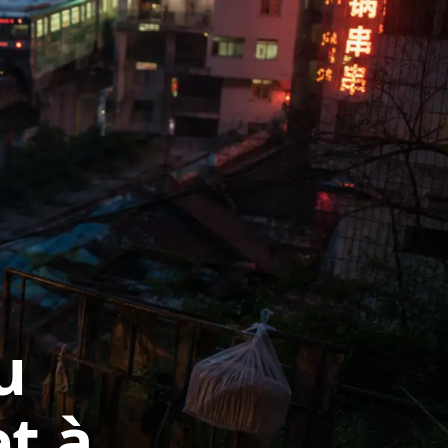
u
t à