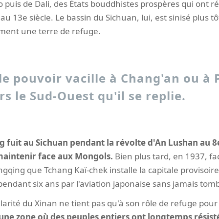
uis de Dali, des États bouddhistes prospères qui ont 
au 13e siècle. Le bassin du Sichuan, lui, est sinisé plus 
ement une terre de refuge.
e pouvoir vacille à Chang'an ou à 
rs le Sud-Ouest qu'il se replie.
fuit au Sichuan pendant la révolte d'An Lushan au 8e
maintenir face aux Mongols.
Bien plus tard, en 1937, fac
ngqing que Tchang Kaï-chek installe la capitale provisoir
endant six ans par l'aviation japonaise sans jamais tomb
ularité du Xinan ne tient pas qu'à son rôle de refuge pour
 une zone où des peuples entiers ont longtemps résisté