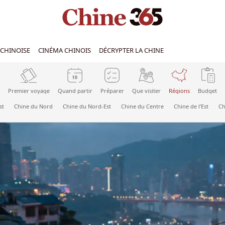
CHINOISE
CINÉMA CHINOIS
DÉCRYPTER LA CHINE
Premier voyage
Quand partir
Préparer
Que visiter
Régions
Budget
st
Chine du Nord
Chine du Nord-Est
Chine du Centre
Chine de l'Est
Ch