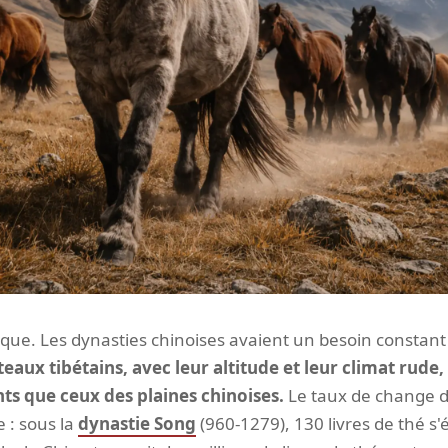
roque. Les dynasties chinoises avaient un besoin constan
teaux tibétains, avec leur altitude et leur climat rude
ts que ceux des plaines chinoises.
Le taux de change 
 : sous la
dynastie Song
(960-1279), 130 livres de thé s