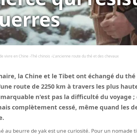
uerres
 de vivre en Chine
Thé chinois
L'ancienne route du thé et des chevaux
aire, la Chine et le Tibet ont échangé du thé
'une route de 2250 km à travers les plus ha
marquable n'est pas la difficulté du voyage ; 
ais complètement cessé, même quand les de
e.
thé au beurre de yak est une curiosité. Pour un nomade t