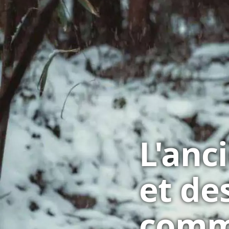
L'anc
et de
comme