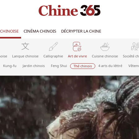
CHINOISE
CINÉMA CHINOIS
DÉCRYPTER LA CHINE
noise
Langue chinoise
Calligraphie
Art de vivre
Cuisine chinoise
Société ch
Kung-fu
Jardin chinois
Feng Shui
4 arts du léttré
Vêteme
Thé chinois