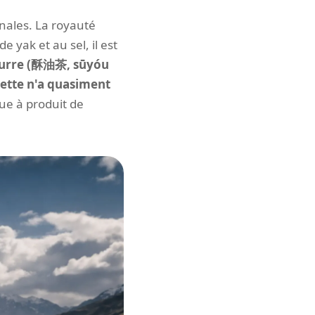
anales. La royauté
 yak et au sel, il est
beurre (酥油茶, sūyóu
cette n'a quasiment
ue à produit de