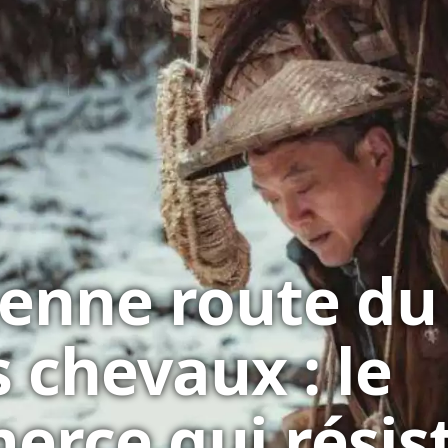
ienne route du
s chevaux : le
rce qui résist