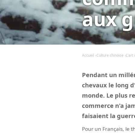
aux g
Accueil
Culture chinoise
L'art
Pendant un millén
chevaux le long d
monde. Le plus re
commerce n'a jam
faisaient la guerr
Pour un Français, le 