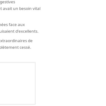
igestives
 avait un besoin vital
mées face aux
isaient d'excellents.
extraordinaires de
omplètement cessé.