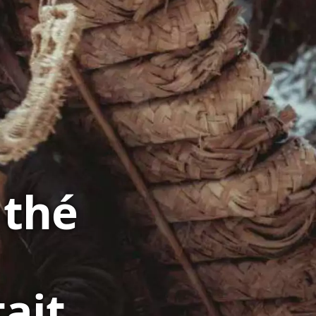
 thé
ait