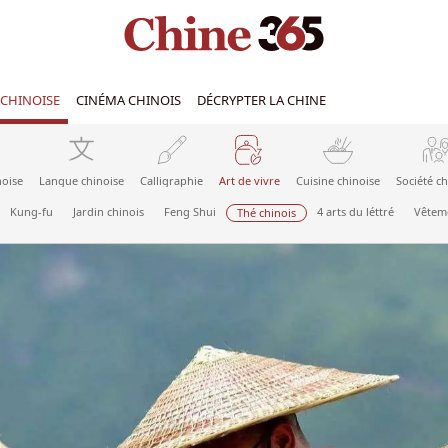
CHINOISE
CINÉMA CHINOIS
DÉCRYPTER LA CHINE
noise
Langue chinoise
Calligraphie
Art de vivre
Cuisine chinoise
Société ch
Kung-fu
Jardin chinois
Feng Shui
4 arts du léttré
Vêteme
Thé chinois