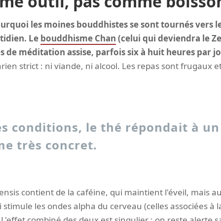
me outil, pas comme boisso
quoi les moines bouddhistes se sont tournés vers le t
tidien. Le
bouddhisme Chan
(celui qui deviendra le Z
 de méditation assise, parfois six à huit heures par jo
ien strict : ni viande, ni alcool. Les repas sont frugaux 
s conditions, le thé répondait à un
e très concret.
ensis contient de la caféine, qui maintient l'éveil, mais 
 stimule les ondes alpha du cerveau (celles associées à la
L'effet combiné des deux est singulier : on reste alerte s