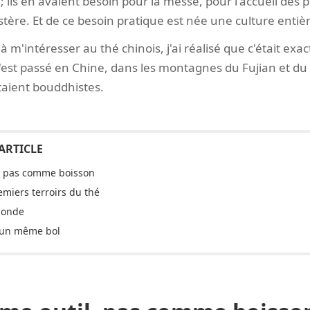
 ils en avaient besoin pour la messe, pour l'accueil des pè
ère. Et de ce besoin pratique est née une culture entièr
 m'intéresser au thé chinois, j'ai réalisé que c'était e
s'est passé en Chine, dans les montagnes du Fujian et du
aient bouddhistes.
, pas comme boisson
miers terroirs du thé
monde
, un même bol