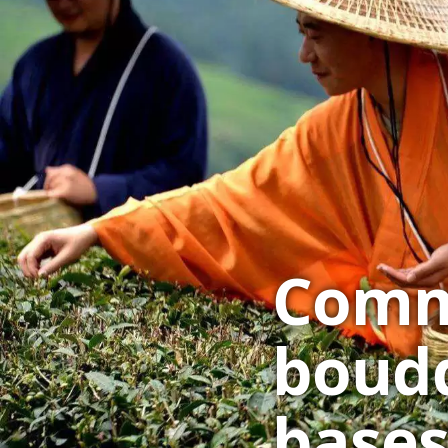
Comm
boudd
bases