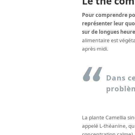
Le thé com
Pour comprendre pour
représenter leur quo
sur de longues heures
alimentaire est végétar
après midi.
Dans ce
problèm
La plante Camellia sin
appelé L-théanine, qui
concentration calme). 