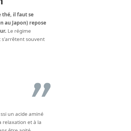
n
hé, il faut se
en au Japon) repose
ur.
Le régime
et s'arrêtent souvent
aussi un acide aminé
 relaxation et à la
ans être agité,