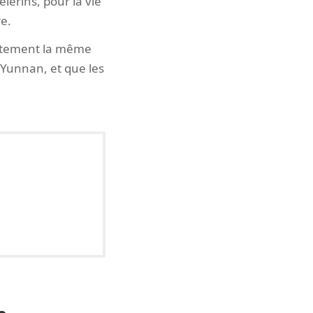
lerins, pour la vie
e.
xactement la même
 Yunnan, et que les