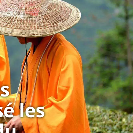
s
é les
du