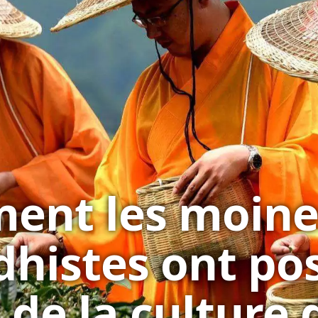
ent les moine
histes ont pos
 de la culture 