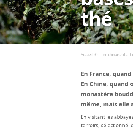
thé
Accueil
Culture chinoise
L'art
En France, quand 
En Chine, quand o
monastère bouddhis
même, mais elle s
En visitant les abbay
terroirs, sélectionné 