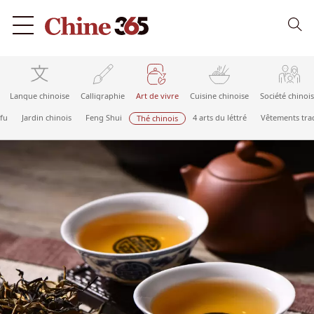
Langue chinoise
Calligraphie
Art de vivre
Cuisine chinoise
Société chinoi
fu
Jardin chinois
Feng Shui
4 arts du léttré
Vêtements tra
Thé chinois