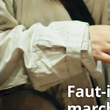
Faut-i
march