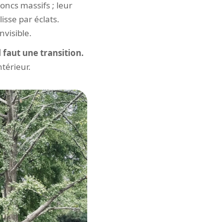
oncs massifs ; leur
sse par éclats.
nvisible.
l faut une transition.
ntérieur.