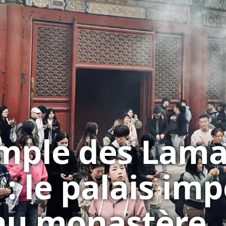
mple des Lama
: le palais imp
nu monastère