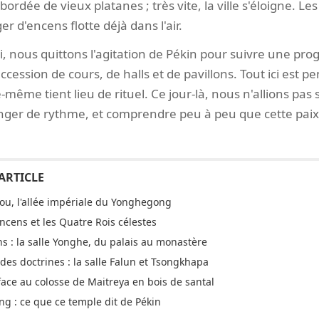
bordée de vieux platanes ; très vite, la ville s'éloigne. L
r d'encens flotte déjà dans l'air.
hi, nous quittons l'agitation de Pékin pour suivre une pro
cession de cours, de halls et de pavillons. Tout ici est pe
le-même tient lieu de rituel. Ce jour-là, nous n'allions pa
r de rythme, et comprendre peu à peu que cette paix-l
lou, l'allée impériale du Yonghegong
encens et les Quatre Rois célestes
ens : la salle Yonghe, du palais au monastère
 des doctrines : la salle Falun et Tsongkhapa
face au colosse de Maitreya en bois de santal
g : ce que ce temple dit de Pékin