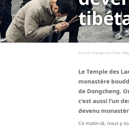
tibét
Accueil
Voyager en Chine
Rég
Le Temple des La
monastère bouddhi
de Dongcheng. On 
c'est aussi l'un d
devenu monastère 
Ce matin-là, nous y s