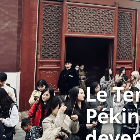
Le Te
Pékin 
deve