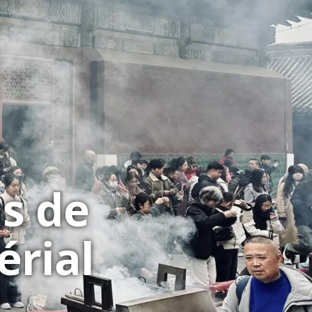
s de
érial