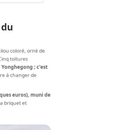
 du
lou coloré, orné de
Cinq toitures
u Yonghegong ; c'est
are à changer de
lques euros), muni de
a briquet et