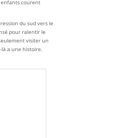
es enfants courent
gression du sud vers le
nsé pour ralentir le
s seulement visiter un
à a une histoire.