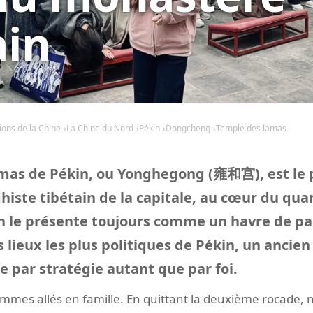
ain
ions de la Chine
La Chine du Nord
Pékin
Dongcheng
Temple des lamas
mas de Pékin, ou Yonghegong (雍和宫), est le 
ste tibétain de la capitale, au cœur du quar
le présente toujours comme un havre de paix, 
es lieux les plus politiques de Pékin, un ancien
par stratégie autant que par foi.
ommes allés en famille. En quittant la deuxième rocade,