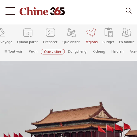
 voyage
Quand partir
Préparer
Que visiter
Régions
Budget
En famille
Tout voir
Pékin
Dongcheng
Xicheng
Haidian
Axe 
Que visiter