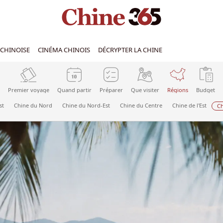
CHINOISE
CINÉMA CHINOIS
DÉCRYPTER LA CHINE
Premier voyage
Quand partir
Préparer
Que visiter
Régions
Budget
st
Chine du Nord
Chine du Nord-Est
Chine du Centre
Chine de l'Est
Ch