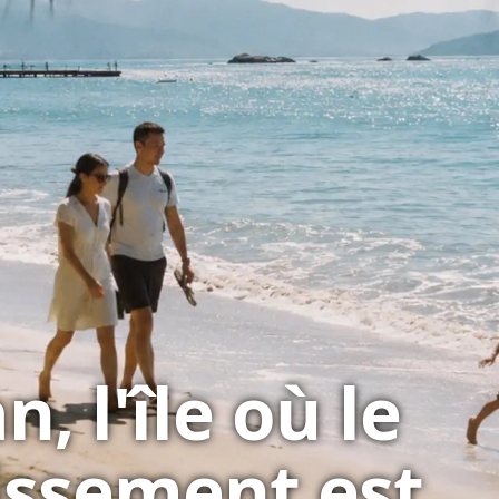
, l'île où le
ssement est