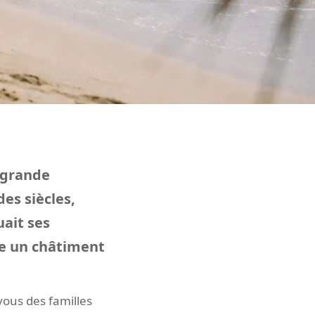
a grande
es siècles,
uait ses
île un châtiment
vous des familles