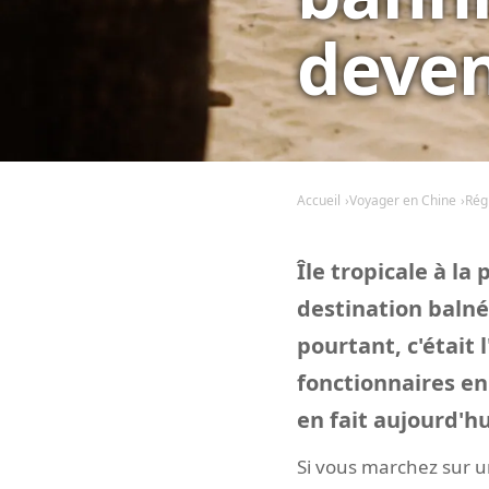
deven
Accueil
Voyager en Chine
Rég
Île tropicale à l
destination balné
pourtant, c'était 
fonctionnaires en
en fait aujourd'h
Si vous marchez sur u