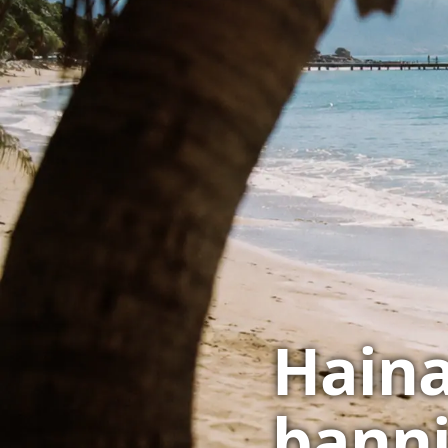
Hainan
banni