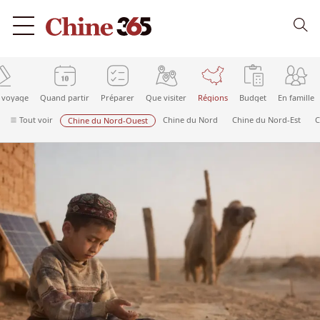
 voyage
Quand partir
Préparer
Que visiter
Régions
Budget
En famille
Tout voir
Chine du Nord
Chine du Nord-Est
C
Chine du Nord-Ouest