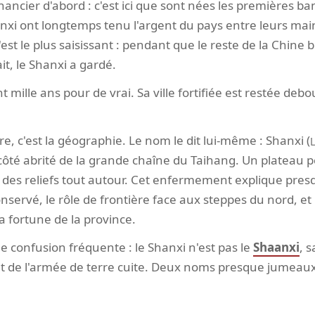
inancier d'abord : c'est ici que sont nées les premières b
xi ont longtemps tenu l'argent du pays entre leurs mains
st le plus saisissant : pendant que le reste de la Chine br
ait, le Shanxi a gardé.
t mille ans pour de vrai. Sa ville fortifiée est restée deb
re, c'est la géographie. Le nom le dit lui-même : Shanxi (
ôté abrité de la grande chaîne du Taihang. Un plateau pe
, des reliefs tout autour. Cet enfermement explique pres
conservé, le rôle de frontière face aux steppes du nord, 
a fortune de la province.
 confusion fréquente : le Shanxi n'est pas le
Shaanxi
, 
n et de l'armée de terre cuite. Deux noms presque jumeaux