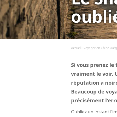
oubli
Accueil
Voyager en Chine
Rég
Si vous prenez le 
vraiment le voir. 
réputation a noirc
Beaucoup de voya
précisément l'err
Oubliez un instant l'im