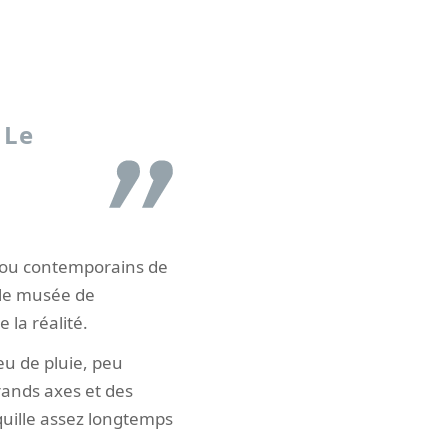
 Le
s ou contemporains de
 le musée de
 la réalité.
eu de pluie, peu
grands axes et des
quille assez longtemps