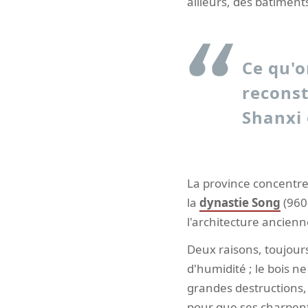
ailleurs, des bâtiment
Ce qu'o
reconst
Shanxi 
La province concentre 
la
dynastie Song
(960
l'architecture ancienn
Deux raisons, toujou
d'humidité ; le bois ne
grandes destructions, 
pour que ses charpente