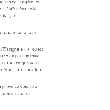
anques de l'empire, et
. Coffre-fort de la
ûlait, se
out quand on a rasé
山西) signifie « à l'ouest
rché à plus de mille
que tout ce que vous
et même cette vocation
sa province voisine à
, deux histoires