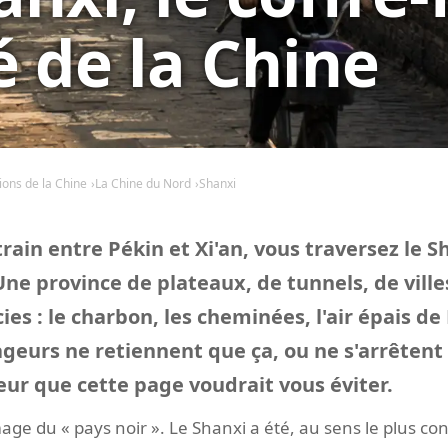
é de la Chine
ions de la Chine
La Chine du Nord
Shanxi
train entre Pékin et Xi'an, vous traversez le S
Une province de plateaux, de tunnels, de ville
ies : le charbon, les cheminées, l'air épais d
geurs ne retiennent que ça, ou ne s'arrêtent
eur que cette page voudrait vous éviter.
age du « pays noir ». Le Shanxi a été, au sens le plus conc