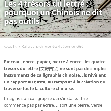
Les 4 trésors du lettré :
pourquoi un Chinois ne dit
pas outils
Accueil
Calligraphie chinoise
Les 4 trésors du lettré
Pinceau, encre, papier, pierre à encre : les quatre
trésors du lettré (文房四宝) ne sont pas de simples
instruments de calligraphie chinoise. Ils révèlent
un rapport au geste, au temps et à la création qui
traverse toute la culture chinoise.
Imaginez un calligraphe qui s'installe. Il ne
commence pas par écrire. Il sort une pierre, verse