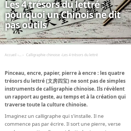
Les 4 trésors du lettré :
pourquoi un Chinois ne dit
pas outils
Accueil
Calligraphie chinoise
Les 4 trésors du lettré
Pinceau, encre, papier, pierre à encre : les quatre
trésors du lettré (文房四宝) ne sont pas de simples
instruments de calligraphie chinoise. Ils révèlent
un rapport au geste, au temps et à la création qui
traverse toute la culture chinoise.
Imaginez un calligraphe qui s'installe. Il ne
commence pas par écrire. Il sort une pierre, verse