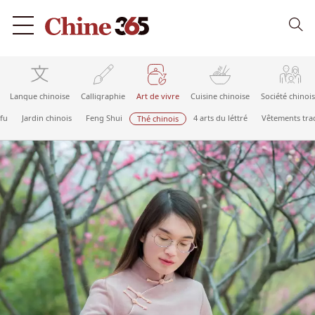
Langue chinoise
Calligraphie
Art de vivre
Cuisine chinoise
Société chinoi
fu
Jardin chinois
Feng Shui
4 arts du léttré
Vêtements tra
Thé chinois