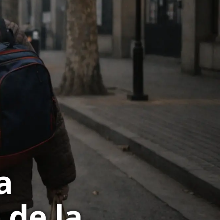
a
 de la