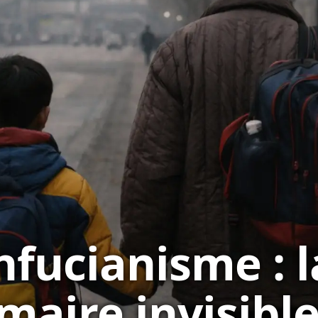
nfucianisme : l
aire invisible