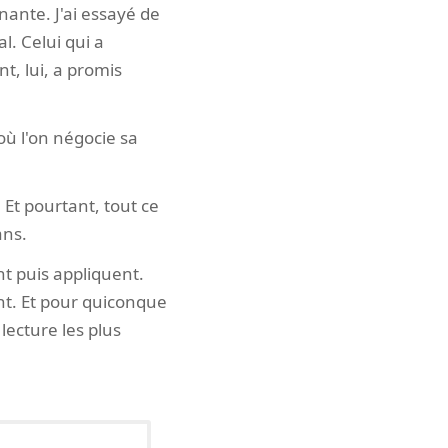
ante. J'ai essayé de
l. Celui qui a
nt, lui, a promis
 où l'on négocie sa
 Et pourtant, tout ce
ans.
t puis appliquent.
ant. Et pour quiconque
lecture les plus