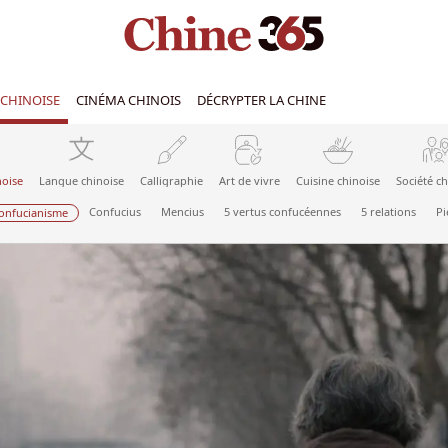
CHINOISE
CINÉMA CHINOIS
DÉCRYPTER LA CHINE
noise
Langue chinoise
Calligraphie
Art de vivre
Cuisine chinoise
Société ch
Confucius
Mencius
5 vertus confucéennes
5 relations
Pi
onfucianisme