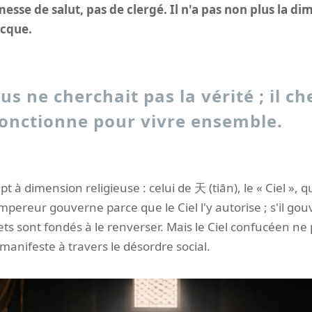
esse de salut, pas de clergé. Il n'a pas non plus la d
ecque.
us ne cherchait pas la vérité ; il ch
fonctionne pour vivre ensemble.
pt à dimension religieuse : celui de 天 (tiān), le « Ciel », 
mpereur gouverne parce que le Ciel l'y autorise ; s'il go
ujets sont fondés à le renverser. Mais le Ciel confucéen ne
 manifeste à travers le désordre social.