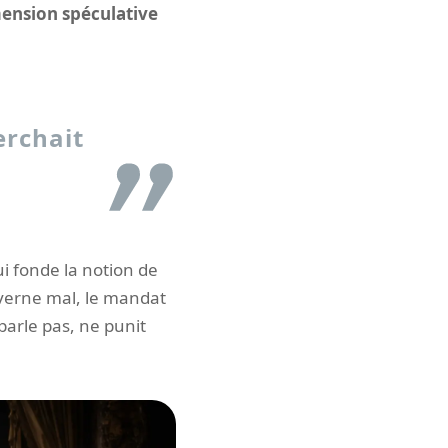
imension spéculative
erchait
qui fonde la notion de
uverne mal, le mandat
 parle pas, ne punit