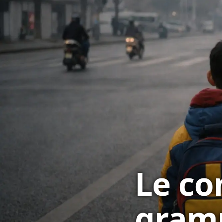
Le co
gramm