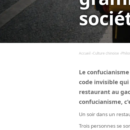
socié
Accueil
Culture chinoise
Philo
Le confucianisme 
code invisible qui
restaurant au gaok
confucianisme, c'e
Un soir dans un restau
Trois personnes se so