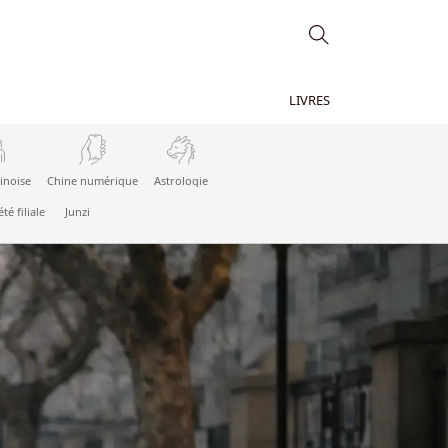
LIVRES
inoise
Chine numérique
Astrologie
été filiale
Junzi