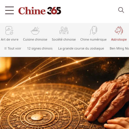
Art de vivre
Cuisine chinoise
Société chinoise
Chine numérique
Astrologie
Tout voir
12 signes chinois
La grande course du zodiaque
Ben Ming Ni