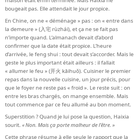
maison était enfin terminée. Mais Haixia ne
bougeait pas. Elle attendait le jour propice.
En Chine, on ne « déménage » pas : on « entre dans
la demeure » (入宅 rùzhái), et ça ne se fait pas
n’importe quand. L’almanach devait d’abord
confirmer que la date était propice. L’heure
d’arrivée, le feng shui : tout devait s’accorder. Mais le
geste le plus important était ailleurs : il fallait
« allumer le feu » (开火 kāihuǒ). Cuisiner le premier
repas dans la nouvelle cuisine, un jour précis, pour
que le foyer ne reste pas « froid ». Le reste suit : on
entre les bras chargés, on mange ensemble. Mais
tout commence par ce feu allumé au bon moment.
Superstition ? Quand je lui pose la question, Haixia
sourit.
Non. Mais ça porte malheur de l'être.
Cette phrase résume à elle seule le rapport que la