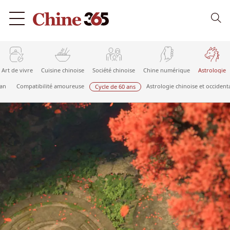
Art de vivre
Cuisine chinoise
Société chinoise
Chine numérique
Astrologie
ian
Compatibilité amoureuse
Astrologie chinoise et occident
Cycle de 60 ans