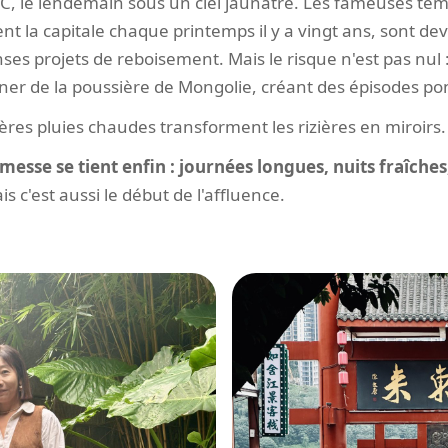
8°C, le lendemain sous un ciel jaunâtre. Les fameuses te
ent la capitale chaque printemps il y a vingt ans, sont 
es projets de reboisement. Mais le risque n'est pas nul :
r de la poussière de Mongolie, créant des épisodes pon
ères pluies chaudes transforment les rizières en miroirs.
romesse se tient enfin : journées longues, nuits fraîch
s c'est aussi le début de l'affluence.