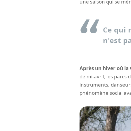
une saison qui se méri
Ce qui 
n'est p
Après un hiver où la v
de mi-avril, les parcs
instruments, danseurs
phénomène social avan