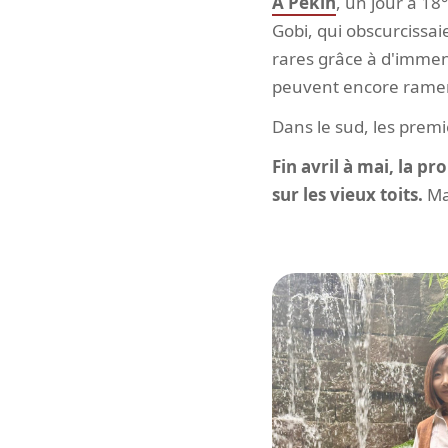
À Pékin
, un jour à 1
Gobi, qui obscurcissai
rares grâce à d'immens
peuvent encore ramene
Dans le sud, les premi
Fin avril à mai, la p
sur les vieux toits.
Mai