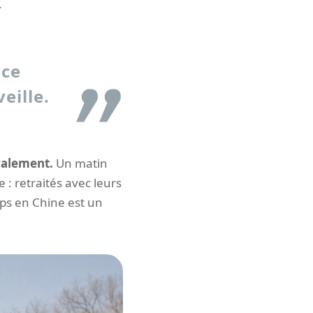
.
 ce
eille.
éralement.
Un matin
 : retraités avec leurs
mps en Chine est un