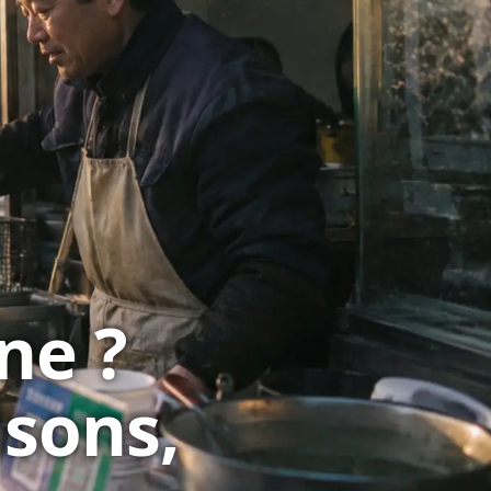
ne ?
isons,