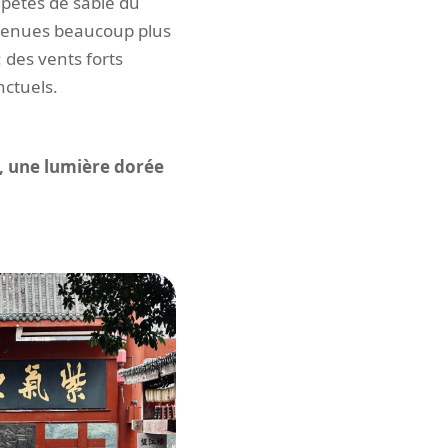
mpêtes de sable du
devenues beaucoup plus
 des vents forts
ctuels.
es, une lumière dorée