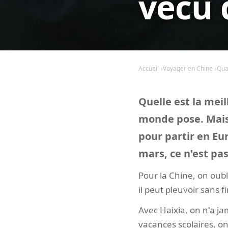
vécu 
Accueil
Voyager en Chine
Qua
Quelle est la meil
monde pose. Mais
pour partir en Eu
mars, ce n'est pa
Pour la Chine, on oubli
il peut pleuvoir sans 
Avec Haixia, on n'a jam
vacances scolaires, on