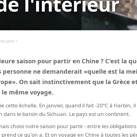
de l'intérieur
nd partir ?
leure saison pour partir en Chine ? C'est la q
 personne ne demanderait «quelle est la mei
rope». On sait instinctivement que la Grèce e
s le même voyage.
e cette échelle. En janvier, quand il fait -20°C à Harbin, i
fin dans le bassin du Sichuan. Le pays est un continent.
ais choisi notre saison pour partir : entre les obligations 
 prend ce qu'on a. Et on voyage en Chine à toutes les pé