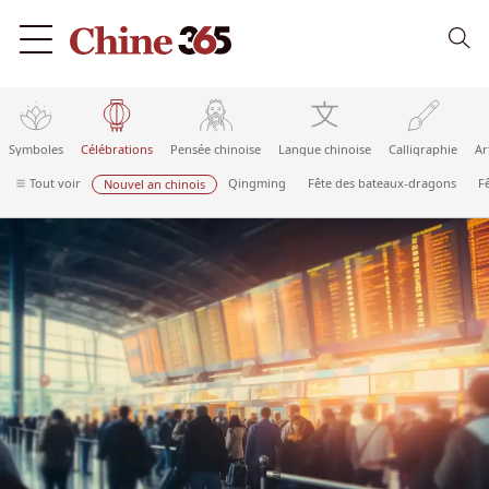
Symboles
Célébrations
Pensée chinoise
Langue chinoise
Calligraphie
Ar
Tout voir
Qingming
Fête des bateaux-dragons
F
Nouvel an chinois