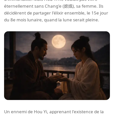
éternellement sans Chang'e (嫦娥), sa femme. Ils
décidèrent de partager l'élixir ensemble, le 15e jour
du 8e mois lunaire, quand la lune serait pleine.
Un ennemi de Hou Yi, apprenant l'existence de la