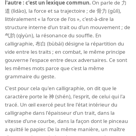
l'autre : c'est un lexique commun.
On parle de 力
道 (lìdào), la force et sa trajectoire ; de 骨力 (gǔlì),
littéralement « la force de l'os », c'est-à-dire la
structure interne d'un trait ou d'un mouvement ; de
气韵 (qìyùn), la résonance du souffle. En
calligraphie, 布白 (bùbái) désigne la répartition du
vide entre les traits ; en combat, le même principe
gouverne l'espace entre deux adversaires. Ce sont
les mêmes mots parce que c'est la même
grammaire du geste.
C'est pour cela qu'en calligraphie, on dit que le
caractère porte le 神 (shén), l'esprit, de celui qui l'a
tracé. Un œil exercé peut lire l'état intérieur du
calligraphe dans l'épaisseur d'un trait, dans la
vitesse d'une courbe, dans la façon dont le pinceau
a quitté le papier. De la même manière, un maître