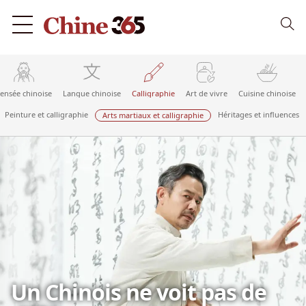
ensée chinoise
Langue chinoise
Calligraphie
Art de vivre
Cuisine chinoise
Peinture et calligraphie
Héritages et influences
Arts martiaux et calligraphie
Un Chinois ne voit pas de