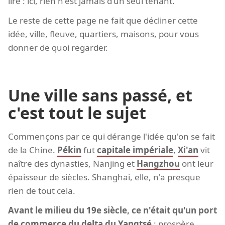
lire : ici, rien n'est jamais d'un seul tenant.
Le reste de cette page ne fait que décliner cette
idée, ville, fleuve, quartiers, maisons, pour vous
donner de quoi regarder.
Une ville sans passé, et
c'est tout le sujet
Commençons par ce qui dérange l'idée qu'on se fait
de la Chine.
Pékin
fut
capitale impériale
,
Xi'an
vit
naître des dynasties, Nanjing et
Hangzhou
ont leur
épaisseur de siècles. Shanghai, elle, n'a presque
rien de tout cela.
Avant le milieu du 19e siècle, ce n'était qu'un port
de commerce du delta du Yangtsé
: prospère,