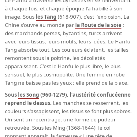
Le Hanfu a traversé les dynasties en se réinventant
à chaque fois, et chaque époque l'a habillé à son
image. Sous
les Tang
(618-907), c'est l'explosion. La
Chine s'ouvre au monde par
la Route de la soie
;
des marchands perses, byzantins, turcs arrivent
avec leurs tissus, leurs motifs, leurs idées. Le Hanfu
Tang absorbe tout. Les couleurs éclatent, les tailles
remontent sous la poitrine, les décolletés
apparaissent. C'est le Hanfu le plus libre, le plus
sensuel, le plus cosmopolite. Une femme en robe
Tang ne baisse pas les yeux ; elle prend de la place.
Sous
les Song
(960-1279), l'austérité confucéenne
reprend le dessus.
Les manches se resserrent, les
couleurs s'assagissent, les tissus se font plus sobres.
On sent un recentrage, une forme de pudeur
retrouvée. Sous les Ming (1368-1644), le col
montant apparaît, la fameuse « jupe tête de