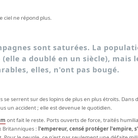
e ciel ne répond plus.
pagnes sont saturées. La populati
 (elle a doublé en un siècle), mais l
arables, elles, n'ont pas bougé.
es se serrent sur des lopins de plus en plus étroits. Dans
lus un accident ; elle est devenue le quotidien.
um
ont fait le reste. Ports ouverts de force, traités humil
x Britanniques :
l'empereur, censé protéger l'empire, s'
s.
Pour le peuple, ce n'est pas seulement une défaite milit