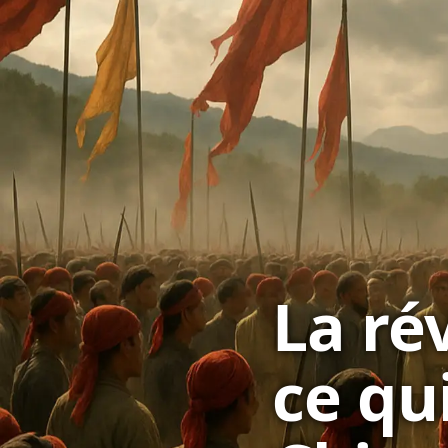
La ré
ce qu