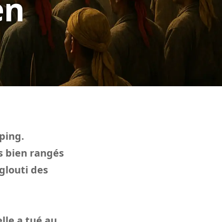
en
ping.
os bien rangés
glouti des
elle a tué au