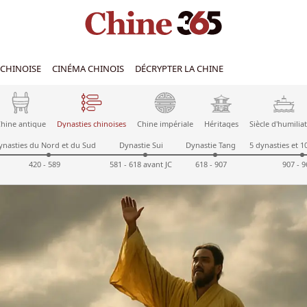
CHINOISE
CINÉMA CHINOIS
DÉCRYPTER LA CHINE
hine antique
Dynasties chinoises
Chine impériale
Héritages
Siècle d'humilia
ynasties du Nord et du Sud
Dynastie Sui
Dynastie Tang
5 dynasties et 
420 - 589
581 - 618 avant JC
618 - 907
907 - 9