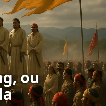
ng, ou
la