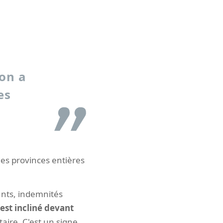
on a
es
 des provinces entières
iants, indemnités
est incliné devant
aire. C'est un signe.