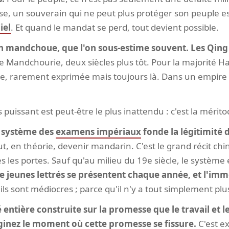
se, un souverain qui ne peut plus protéger son peuple es
iel
. Et quand le mandat se perd, tout devient possible.
tion mandchoue, que l'on sous-estime souvent. Les Qing
e Mandchourie, deux siècles plus tôt. Pour la majorité H
e, rarement exprimée mais toujours là. Dans un empire e
s puissant est peut-être le plus inattendu : c'est la mérit
le système des
examens impériaux
fonde la légitimité d
t, en théorie, devenir mandarin. C'est le grand récit chin
 les portes. Sauf qu'au milieu du 19e siècle, le système
 de jeunes lettrés se présentent chaque année, et l'im
ls sont médiocres ; parce qu'il n'y a tout simplement plu
entière construite sur la promesse que le travail et 
ginez le moment où cette promesse se fissure.
C'est e