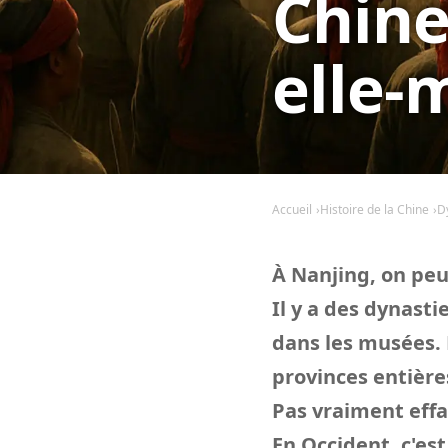
Chine
elle
Accueil
Histoire de la Chine
D
À Nanjing, on pe
Il y a des dynast
dans les musées. 
provinces entière
Pas vraiment effa
En Occident, c'est