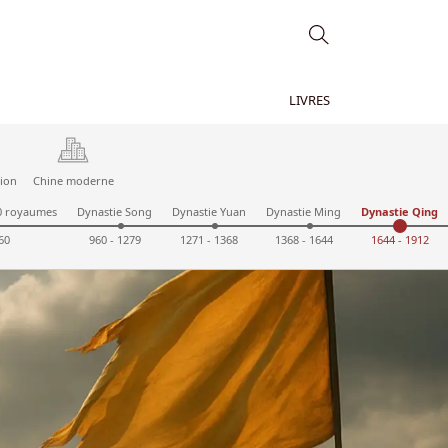
LIVRES
tion
Chine moderne
10 royaumes
Dynastie Song
Dynastie Yuan
Dynastie Ming
Dynastie Qing
60
960 - 1279
1271 - 1368
1368 - 1644
1644 - 1912