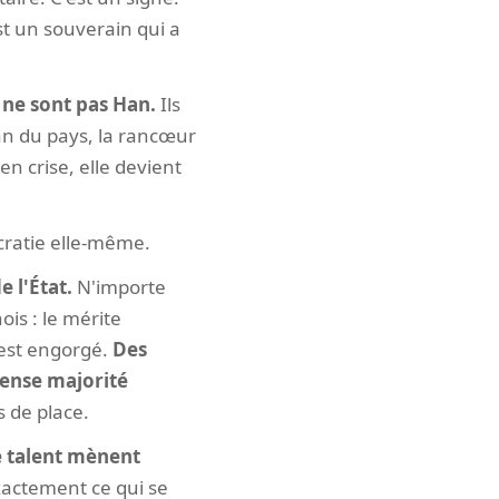
t un souverain qui a
 ne sont pas Han.
Ils
an du pays, la rancœur
n crise, elle devient
ocratie elle-même.
e l'État.
N'importe
ois : le mérite
 est engorgé.
Des
mense majorité
s de place.
le talent mènent
xactement ce qui se