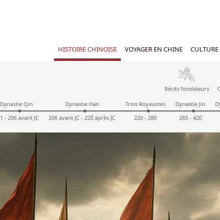
HISTOIRE CHINOISE
VOYAGER EN CHINE
CULTURE 
Récits fondateurs
C
Dynastie Qin
Dynastie Han
Trois Royaumes
Dynastie Jin
D
1 - 206 avant JC
206 avant JC - 220 après JC
220 - 280
265 - 420