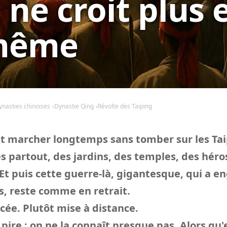
 ne croit plus 
-même
ynasties chinoises
Dynastie Qing
Révolte des Taiping
ut marcher longtemps sans tomber sur les Tai
ies partout, des jardins, des temples, des hér
Et puis cette guerre-là, gigantesque, qui a en
s, reste comme en retrait.
cée. Plutôt mise à distance.
 pire : on ne la connaît presque pas. Alors qu'