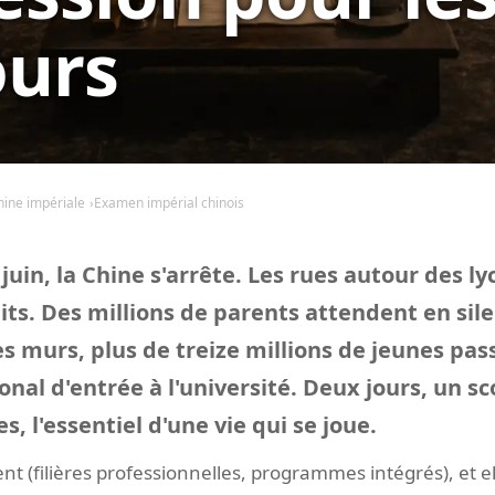
ours
hine impériale
Examen impérial chinois
uin, la Chine s'arrête. Les rues autour des ly
dits. Des millions de parents attendent en sil
les murs, plus de treize millions de jeunes pa
nal d'entrée à l'université. Deux jours, un sc
es, l'essentiel d'une vie qui se joue.
ent (filières professionnelles, programmes intégrés), et e