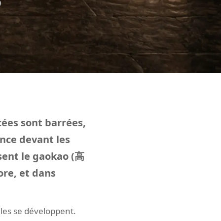
cées sont barrées,
ence devant les
ssent le gaokao (高
ore, et dans
lles se développent.