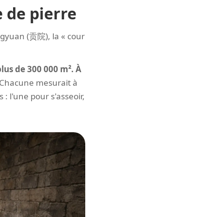
 de pierre
ngyuan (贡院), la « cour
plus de 300 000 m². À
Chacune mesurait à
 l'une pour s'asseoir,