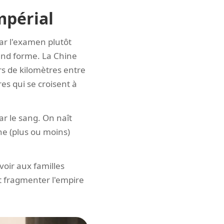
mpérial
par l'examen plutôt
rend forme. La Chine
rs de kilomètres entre
res qui se croisent à
r le sang. On naît
ne (plus ou moins)
voir aux familles
st fragmenter l'empire