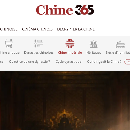
CHINOISE
CINÉMA CHINOIS
DÉCRYPTER LA CHINE
hine antique
Dynasties chinoises
Chine impériale
Héritages
Siècle d'humilia
ce
Qu'est-ce qu'une dynastie ?
Cycle dynastique
Qui dirigeait la Chine ?
E