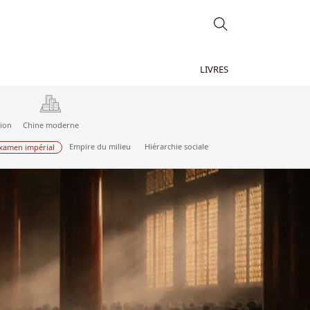
LIVRES
tion
Chine moderne
Empire du milieu
Hiérarchie sociale
xamen impérial