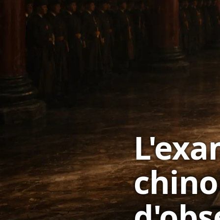
L'exa
chinoi
d'obs