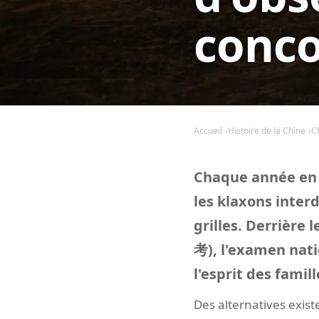
conc
Accueil
Histoire de la Chine
C
Chaque année en j
les klaxons inter
grilles. Derrière 
考), l'examen natio
l'esprit des famill
Des alternatives exist