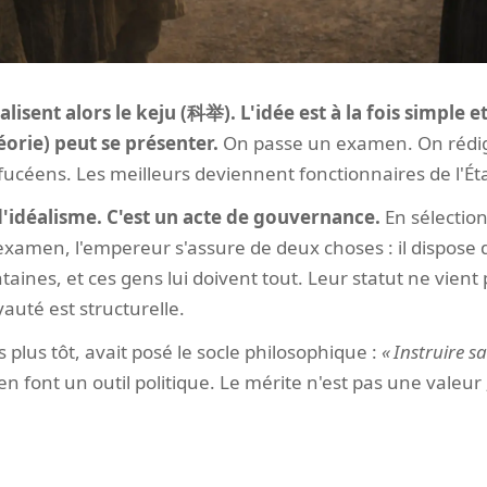
lisent alors le keju (科举). L'idée est à la fois simple e
orie) peut se présenter.
On passe un examen. On rédige
fucéens. Les meilleurs deviennent fonctionnaires de l'Éta
d'idéalisme. C'est un acte de gouvernance.
En sélection
'examen, l'empereur s'assure de deux choses : il dispos
taines, et ces gens lui doivent tout. Leur statut ne vient pa
oyauté est structurelle.
es plus tôt, avait posé le socle philosophique :
Instruire s
n font un outil politique. Le mérite n'est pas une valeur