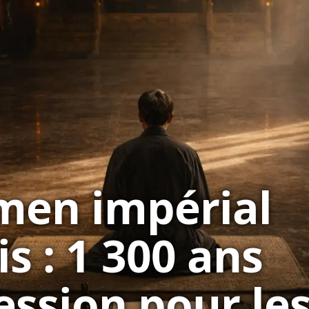
men impérial
s : 1 300 ans
ession pour le