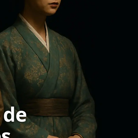
 de
es