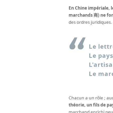
En Chine impériale, l
marchands 商) ne fon
des ordres juridiques.
Le lett
Le pays
L'artis
Le marc
Chacun a un rôle ; auc
théorie, un fils de p
marchand enrichi peut a