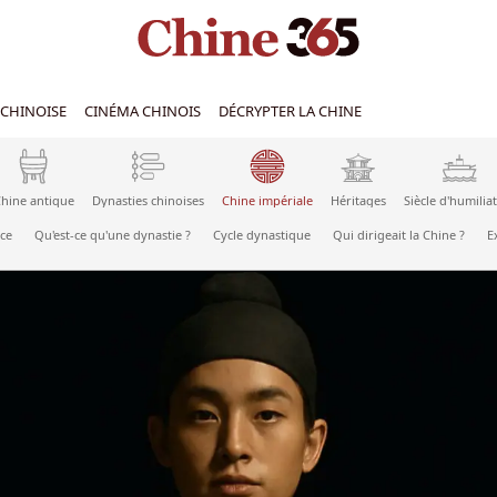
CHINOISE
CINÉMA CHINOIS
DÉCRYPTER LA CHINE
hine antique
Dynasties chinoises
Chine impériale
Héritages
Siècle d'humilia
ce
Qu'est-ce qu'une dynastie ?
Cycle dynastique
Qui dirigeait la Chine ?
E