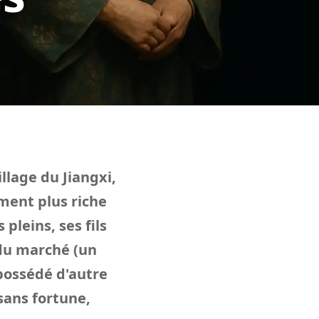
llage du Jiangxi,
ement plus riche
pleins, ses fils
 du marché (un
possédé d'autre
, sans fortune,