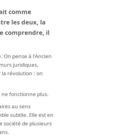
nnait comme
tre les deux, la
le comprendre, il
e. On pense à l'Ancien
 murs juridiques,
la révolution : on
 ne fonctionne plus.
aires au sens
le subtile. Elle est en
 société de plusieurs
ans.