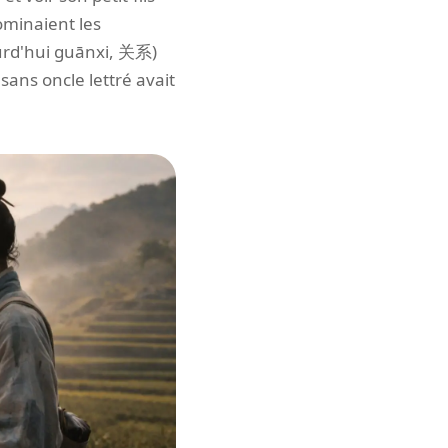
ominaient les
urd'hui guānxi, 关系)
sans oncle lettré avait