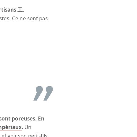
rtisans 工,
stes. Ce ne sont pas
s sont poreuses. En
mpériaux
.
Un
t voir son petit-fils