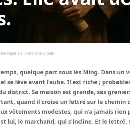
s.
hine impériale
Hiérarchie sociale
emps, quelque part sous les Ming. Dans un vi
l se lève avant l'aube. Il est riche ; probabl
u district. Sa maison est grande, ses greniers 
rtant, quand il croise un lettré sur le chemin
x vêtements modestes, qui n'a jamais rien 
est lui, le marchand, qui s'incline. Et le lettré