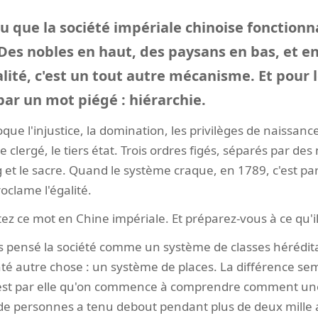
ru que la société impériale chinoise fonctio
 Des nobles en haut, des paysans en bas, et en
alité, c'est un tout autre mécanisme. Et pour 
ar un mot piégé : hiérarchie.
oque l'injustice, la domination, les privilèges de naissanc
e clergé, le tiers état. Trois ordres figés, séparés par des
et le sacre. Quand le système craque, en 1789, c'est par 
roclame l'égalité.
z ce mot en Chine impériale. Et préparez-vous à ce qu'il
is pensé la société comme un système de classes hérédit
té autre chose : un système de places. La différence semb
c'est par elle qu'on commence à comprendre comment une
 de personnes a tenu debout pendant plus de deux mille 