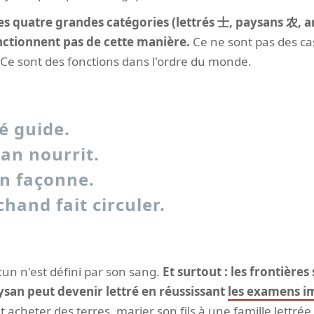
es quatre grandes catégories (lettrés 士, paysans 农, a
ctionnent pas de cette manière.
Ce ne sont pas des ca
 Ce sont des fonctions dans l'ordre du monde.
ré guide.
an nourrit.
an façonne.
hand fait circuler.
un n'est défini par son sang.
Et surtout : les frontière
aysan peut devenir lettré en réussissant
les examens i
cheter des terres, marier son fils à une famille lettrée, e