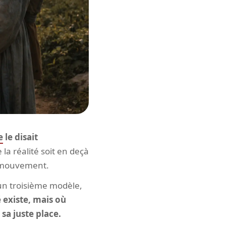
e
le disait
la réalité soit en deçà
en mouvement.
t un troisième modèle,
 existe, mais où
 sa juste place.