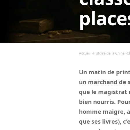
place
Accueil
Histoire de la Chine
C
Un matin de print
un marchand de se
que le magistrat d
bien nourris. Pou
homme maigre, au
que ses livres), c'