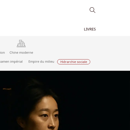
LIVRES
tion
Chine moderne
xamen impérial
Empire du milieu
Hiérarchie sociale