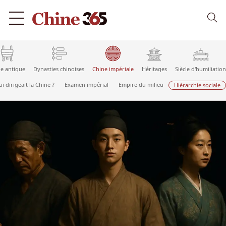
e antique
Dynasties chinoises
Chine impériale
Héritages
Siècle d'humiliation
i dirigeait la Chine ?
Examen impérial
Empire du milieu
Hiérarchie sociale