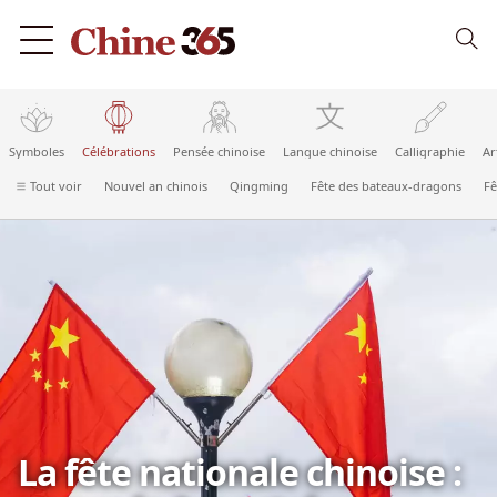
Symboles
Célébrations
Pensée chinoise
Langue chinoise
Calligraphie
Ar
Tout voir
Nouvel an chinois
Qingming
Fête des bateaux-dragons
Fê
La fête nationale chinoise :