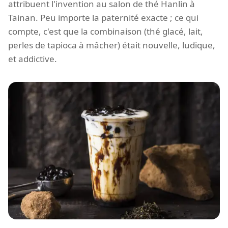
attribuent l'invention au salon de thé Hanlin à
Tainan. Peu importe la paternité exacte ; ce qui
compte, c'est que la combinaison (thé glacé, lait,
perles de tapioca à mâcher) était nouvelle, ludique,
et addictive.