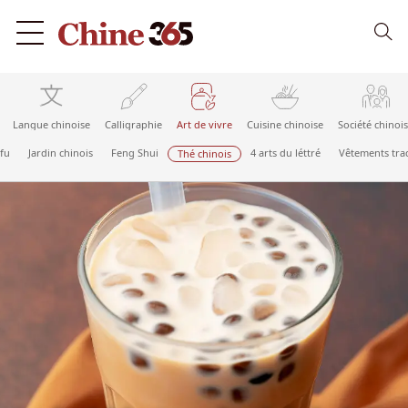
Langue chinoise
Calligraphie
Art de vivre
Cuisine chinoise
Société chinoi
fu
Jardin chinois
Feng Shui
4 arts du léttré
Vêtements tra
Thé chinois