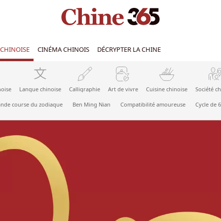
CHINOISE
CINÉMA CHINOIS
DÉCRYPTER LA CHINE
noise
Langue chinoise
Calligraphie
Art de vivre
Cuisine chinoise
Société ch
ande course du zodiaque
Ben Ming Nian
Compatibilité amoureuse
Cycle de 