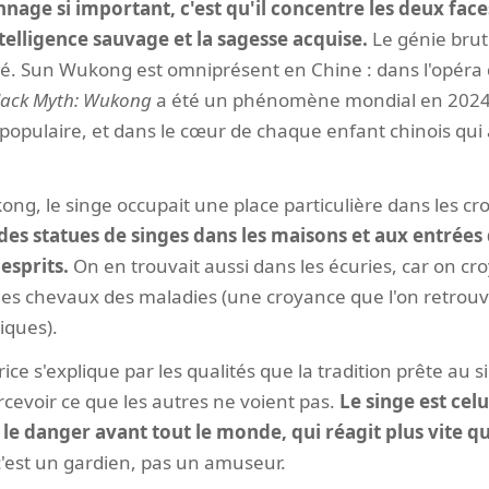
nage si important, c'est qu'il concentre les deux face
intelligence sauvage et la sagesse acquise.
Le génie brut 
ité. Sun Wukong est omniprésent en Chine : dans l'opéra 
lack Myth: Wukong
a été un phénomène mondial en 2024)
lte populaire, et dans le cœur de chaque enfant chinois qui
, le singe occupait une place particulière dans les cr
des statues de singes dans les maisons et aux entrées 
esprits.
On en trouvait aussi dans les écuries, car on cr
les chevaux des maladies (une croyance que l'on retrouve
iques).
ice s'explique par les qualités que la tradition prête au si
ercevoir ce que les autres ne voient pas.
Le singe est celu
le danger avant tout le monde, qui réagit plus vite qu
c'est un gardien, pas un amuseur.