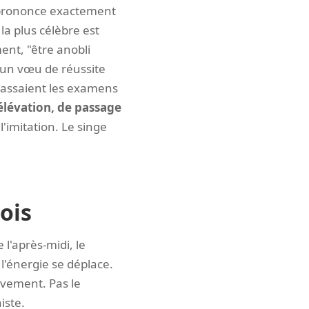
e prononce exactement
a plus célèbre est
nt, "être anobli
t un vœu de réussite
i passaient les examens
'élévation, de passage
l'imitation. Le singe
ois
 l'après-midi, le
l'énergie se déplace.
uvement. Pas le
iste.