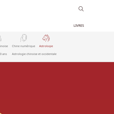
LIVRES
inoise
Chine numérique
Astrologie
60 ans
Astrologie chinoise et occidentale