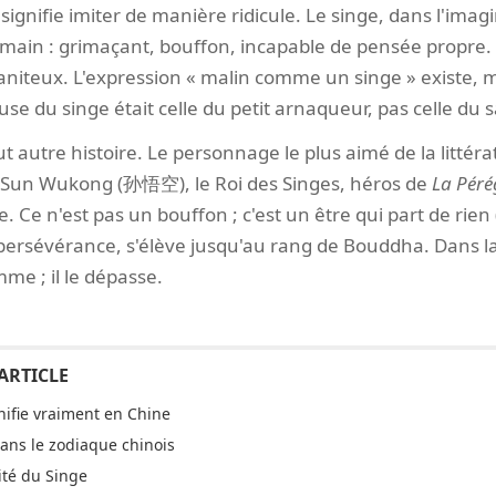
 signifie imiter de manière ridicule. Le singe, dans l'ima
umain : grimaçant, bouffon, incapable de pensée propre. 
niteux. L'expression « malin comme un singe » existe, ma
use du singe était celle du petit arnaqueur, pas celle du 
ut autre histoire. Le personnage le plus aimé de la littér
. Sun Wukong (孙悟空), le Roi des Singes, héros de
La Péré
te. Ce n'est pas un bouffon ; c'est un être qui part de rien
 persévérance, s'élève jusqu'au rang de Bouddha. Dans la 
mme ; il le dépasse.
nifie vraiment en Chine
ans le zodiaque chinois
ité du Singe