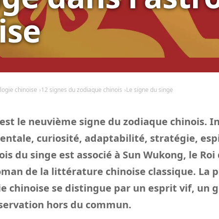
ise
logie chinoise
12 signes du zodiaque chinois
Le signe du singe
 est le neuvième signe du zodiaque chinois. In
ntale, curiosité, adaptabilité, stratégie, espi
ois du singe est associé à Sun Wukong, le Roi
oman de la littérature chinoise classique. La 
e chinoise se distingue par un esprit vif, un g
bservation hors du commun.