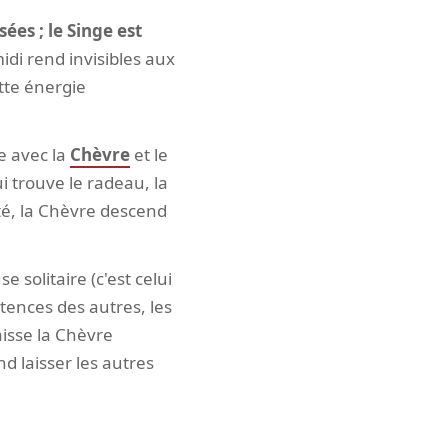
sées ; le Singe est
midi rend invisibles aux
tte énergie
ie avec la
Chèvre
et le
i trouve le radeau, la
té, la Chèvre descend
use solitaire (c'est celui
pétences des autres, les
laisse la Chèvre
d laisser les autres