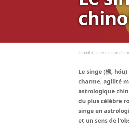
chino
Accueil
Culture chinoise
Astro
Le singe (猴, hóu)
charme, agilité me
astrologique chin
du plus célèbre r
singe en astrologi
et un sens de l'o