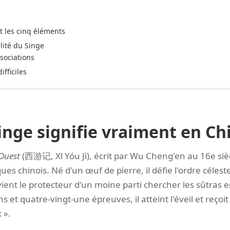
t les cinq éléments
lité du Singe
sociations
ifficiles
inge signifie vraiment en Ch
'Ouest
(西游记, Xī Yóu Jì), écrit par Wu Cheng'en au 16e sièc
es chinois. Né d'un œuf de pierre, il défie l'ordre céles
ient le protecteur d'un moine parti chercher les sûtras 
 et quatre-vingt-une épreuves, il atteint l'éveil et reçoit
 ».