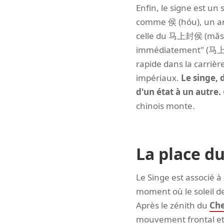
Enfin, le signe est u
comme 侯 (hóu), un anci
celle du 马上封侯 (mǎshàn
immédiatement" (马上 sig
rapide dans la carrièr
impériaux.
Le singe, 
d'un état à un autre.
chinois monte.
La place du
Le Singe est associé à 
moment où le soleil de
Après le zénith du
Che
mouvement frontal et 