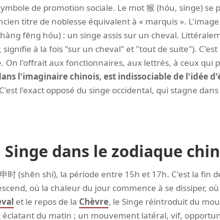
n symbole de promotion sociale. Le mot 猴 (hóu, singe) s
en titre de noblesse équivalent à « marquis ». L'image l
g fēng hóu) : un singe assis sur un cheval. Littéraleme
nifie à la fois "sur un cheval" et "tout de suite"). C'es
e. On l'offrait aux fonctionnaires, aux lettrés, à ceux qu
dans l'imaginaire chinois, est indissociable de l'idée d
C'est l'exact opposé du singe occidental, qui stagne dans 
 Singe dans le zodiaque chin
申时 (shēn shí), la période entre 15h et 17h. C'est la fin de
scend, où la chaleur du jour commence à se dissiper, où 
val
et le repos de la
Chèvre
, le Singe réintroduit du mo
éclatant du matin ; un mouvement latéral, vif, opportun