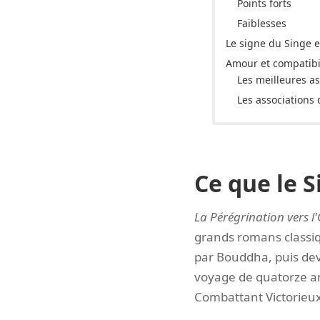
Points forts
Faiblesses
Le signe du Singe e
Amour et compatibi
Les meilleures as
Les associations d
Ce que le S
La Pérégrination vers l
grands romans classiqu
par Bouddha, puis dev
voyage de quatorze ans
Combattant Victorieux