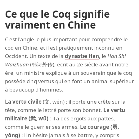
Ce que le Coq signifie
vraiment en Chine
C'est l'angle le plus important pour comprendre le
coq en Chine, et il est pratiquement inconnu en
Occident. Un texte de la
dynastie Han
, le
Han Shi
Waizhuan
(韩诗外传), écrit au 2e siècle avant notre
ère, un ministre explique à un souverain que le coq
possède cinq vertus qui en font un animal supérieur
à beaucoup d'hommes.
La vertu civile
(文, wén) : il porte une crête sur la
tête, comme le lettré porte son bonnet.
La vertu
militaire (武, wǔ)
: il a des ergots aux pattes,
comme le guerrier ses armes.
Le courage (勇,
yǒng)
: il n'hésite jamais à se battre, y compris