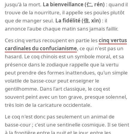
jusqu'à la mort.
La bienveillance (仁, rén)
: quand il
trouve de la nourriture, il appelle ses poules plutôt
que de manger seul.
La fidélité (信, xìn)
: il
annonce l'aube chaque matin sans jamais faillir.
Ces cinq vertus recoupent en partie les
cinq vertus
cardinales du confucianisme
, ce qui n'est pas un
hasard. Le coq chinois est un symbole moral, et sa
présence dans le zodiaque rappelle que la vertu
peut prendre des formes inattendues, qu'un simple
volatile de basse-cour peut enseigner le
gentilhomme. Dans l'art classique, le coq est
souvent peint avec un ton grave, presque solennel,
très loin de la caricature occidentale.
Le coq n'est donc pas seulement un animal de
basse-cour ; c'est une sentinelle cosmique. Il se tient
à la frontière entre la nuit et le jour, entre les