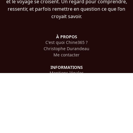
et le voyage se croisent. Un regard pour comprendre,
ressentir, et parfois remettre en question ce que l’on
croyait savoir.
À PROPOS
C'est quoi Chine365 ?
Christophe Durandeau
Me contacter
INFORMATIONS
Mentions légales
Confidentialité
PLAN DU SITE
Histoire chinoise
Voyager en Chine
Culture chinoise
Cinéma chinois