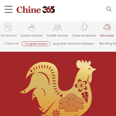
Art de vivre
Cuisine chinoise
Société chinoise
Chine numérique
Astrologie
Tout voir
La grande course du zodiaque
Ben Ming N
12 signes chinois