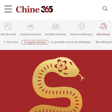
Art de vivre
Cuisine chinoise
Société chinoise
Chine numérique
Astrologie
Tout voir
La grande course du zodiaque
Ben Ming N
12 signes chinois