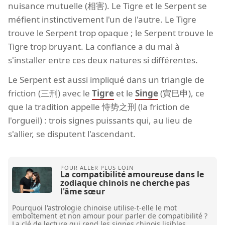
nuisance mutuelle (相害). Le Tigre et le Serpent se
méfient instinctivement l'un de l'autre. Le Tigre
trouve le Serpent trop opaque ; le Serpent trouve le
Tigre trop bruyant. La confiance a du mal à
s'installer entre ces deux natures si différentes.
Le Serpent est aussi impliqué dans un triangle de
friction (三刑) avec le
Tigre
et le
Singe
(寅巳申), ce
que la tradition appelle 恃势之刑 (la friction de
l'orgueil) : trois signes puissants qui, au lieu de
s'allier, se disputent l'ascendant.
La compatibilité amoureuse dans le
zodiaque chinois ne cherche pas
l'âme sœur
Pourquoi l'astrologie chinoise utilise-t-elle le mot
emboîtement et non amour pour parler de compatibilité ?
La clé de lecture qui rend les signes chinois lisibles.