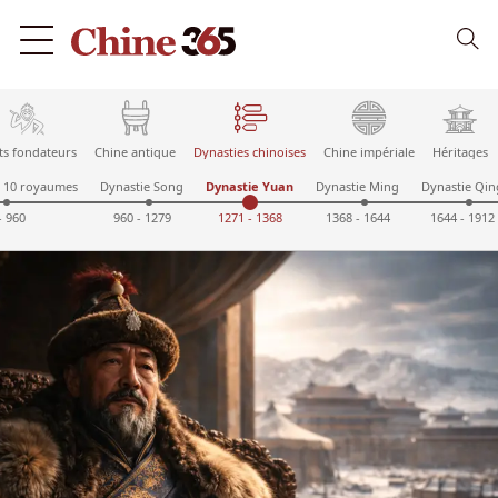
ts fondateurs
Chine antique
Dynasties chinoises
Chine impériale
Héritages
t 10 royaumes
Dynastie Song
Dynastie Yuan
Dynastie Ming
Dynastie Qin
- 960
960 - 1279
1271 - 1368
1368 - 1644
1644 - 1912