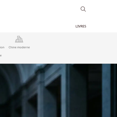
LIVRES
tion
Chine moderne
re