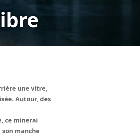
ibre
rière une vitre,
isée. Autour, des
e, ce minerai
e, son manche