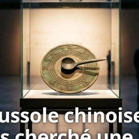
ussole chinoise
s cherché une