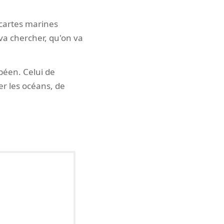
 cartes marines
 va chercher, qu'on va
péen. Celui de
r les océans, de