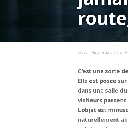
route
Accueil
Histoire de la Chine
H
C'est une sorte de
Elle est posée su
dans une salle du
visiteurs passent 
L'objet est minus
naturellement ai