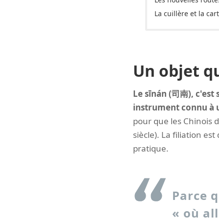
La cuillère et la car
Un objet q
Le sīnán (司南), c'est
instrument connu à u
pour que les Chinois d
siècle). La filiation es
pratique.
Parce q
« où all