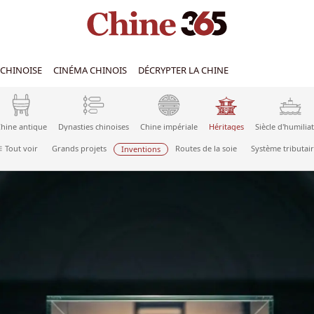
CHINOISE
CINÉMA CHINOIS
DÉCRYPTER LA CHINE
hine antique
Dynasties chinoises
Chine impériale
Héritages
Siècle d'humilia
Tout voir
Grands projets
Routes de la soie
Système tributai
Inventions