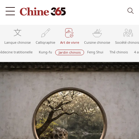
Langue chinoise
Calligraphie
Art de vivre
Cuisine chinoise
Société chinoi
édecine tratitionelle
Kung-fu
Feng Shui
Thé chinois
4 a
Jardin chinois