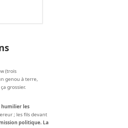
ns
 (trois
 un genou à terre,
ça grossier.
 humilier les
eur ; les fils devant
ission politique. La