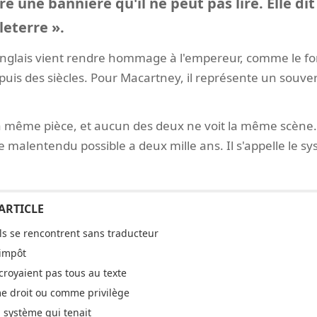
re une bannière qu'il ne peut pas lire. Elle dit
leterre ».
 Anglais vient rendre hommage à l'empereur, comme le fo
uis des siècles. Pour Macartney, il représente un souve
même pièce, et aucun des deux ne voit la même scène.
 malentendu possible a deux mille ans. Il s'appelle le sy
ls se rencontrent sans traducteur
 impôt
croyaient pas tous au texte
 droit ou comme privilège
 système qui tenait