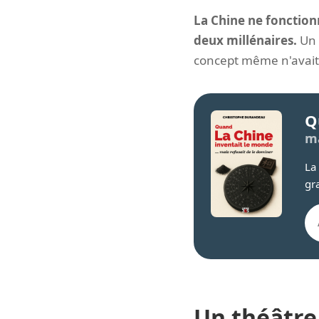
La Chine ne fonctionn
deux millénaires.
Un l
concept même n'avait
Q
ma
La
gr
Un théâtre