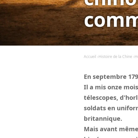
comm
Accueil
Histoire de la Chine
H
En septembre 1793
Il a mis onze mois
télescopes, d'hor
soldats en unifor
britannique.
Mais avant même qu