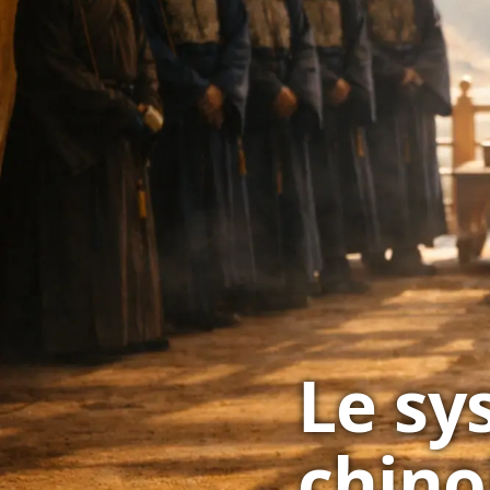
Le sy
chino