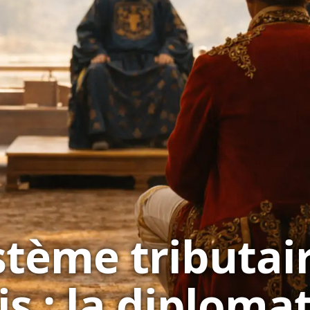
stème tributai
is : la diploma