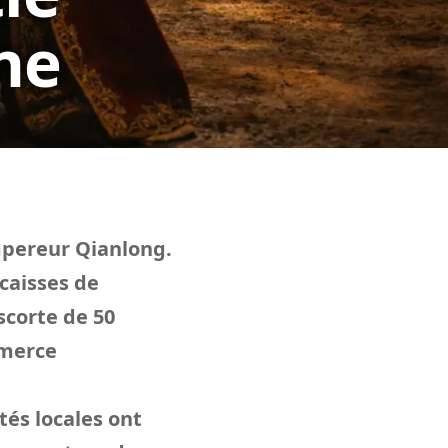
ne
mpereur Qianlong.
 caisses de
scorte de 50
mmerce
tés locales ont