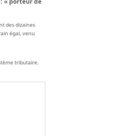
 : « porteur de
nt des dizaines
rain égal, venu
stème tributaire.