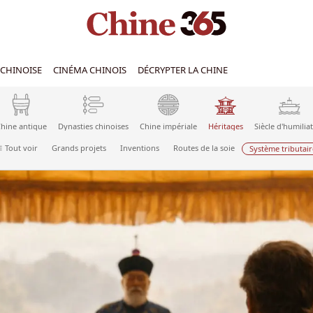
CHINOISE
CINÉMA CHINOIS
DÉCRYPTER LA CHINE
hine antique
Dynasties chinoises
Chine impériale
Héritages
Siècle d'humilia
Tout voir
Grands projets
Inventions
Routes de la soie
Système tributair