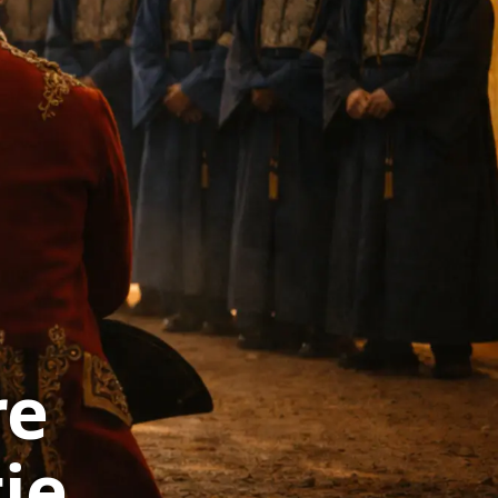
re
tie