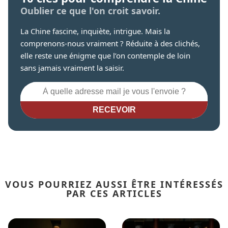
Oublier ce que l'on croit savoir.
La Chine fascine, inquiète, intrigue. Mais la
comprenons-nous vraiment ? Réduite à des clichés,
elle reste une énigme que l’on contemple de loin
sans jamais vraiment la saisir.
RECEVOIR
VOUS POURRIEZ AUSSI ÊTRE INTÉRESSÉS
PAR CES ARTICLES