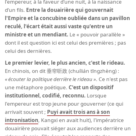
l'empereur, à la faveur d'une nuit, à la naissance
d'un fils.
Entre la douairière qui gouvernait
l'Empire et la concubine oubliée dans un pavillon
reculé, l'écart était aussi vaste qu'entre un
ministre et un mendiant.
Le « pouvoir parallèle »
dont il est question ici est celui des premières ; pas
celui des dernières.
Le premier levier, le plus ancien, c'est le rideau.
En chinois, on dit 垂帘听政 (chuílián tīngzhèng) :
écouter la politique derrière le rideau
. Ce n'est pas
une métaphore poétique.
C'est un dispositif
institutionnel, codifié, reconnu.
Lorsque
l'empereur est trop jeune pour gouverner (ce qui
arrivait souvent ;
Puyi avait trois ans à son
intronisation
, Kangxi en avait huit), l'impératrice
douairière pouvait siéger aux audiences derrière un