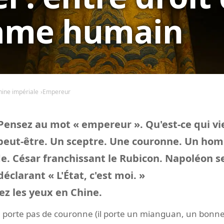
rame humain
hine impériale
Empereur
Pensez au mot « empereur ». Qu'est-ce qui vi
 peut-être. Un sceptre. Une couronne. Un hom
e. César franchissant le Rubicon. Napoléon s
clarant « L'État, c'est moi. »
z les yeux en Chine.
 porte pas de couronne (il porte un mianguan, un bonnet 