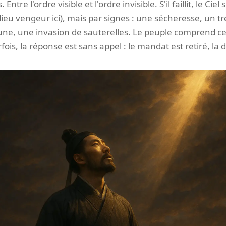
ntre l'ordre visible et l'ordre invisible. S'il faillit, le Cie
e dieu vengeur ici), mais par signes : une sécheresse, un 
une, une invasion de sauterelles. Le peuple comprend ces
rfois, la réponse est sans appel : le mandat est retiré, la