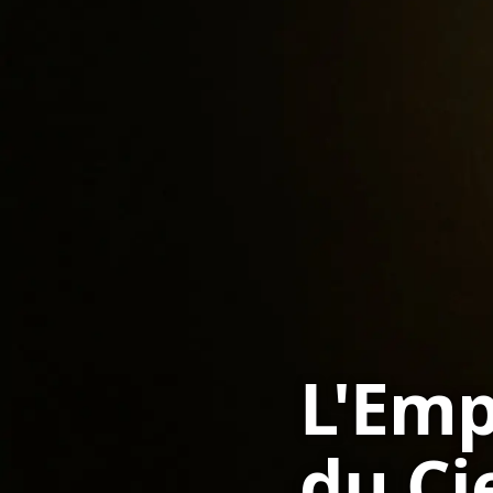
L'Emp
du Cie