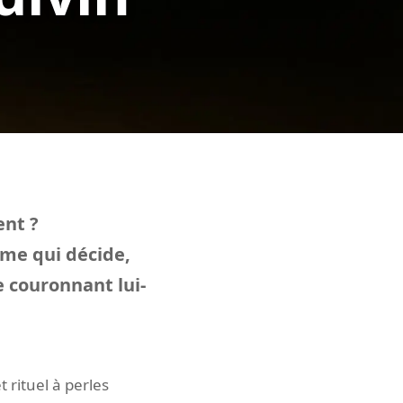
ent ?
me qui décide,
e couronnant lui-
rituel à perles