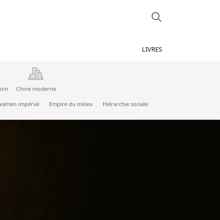
LIVRES
tion
Chine moderne
xamen impérial
Empire du milieu
Hiérarchie sociale