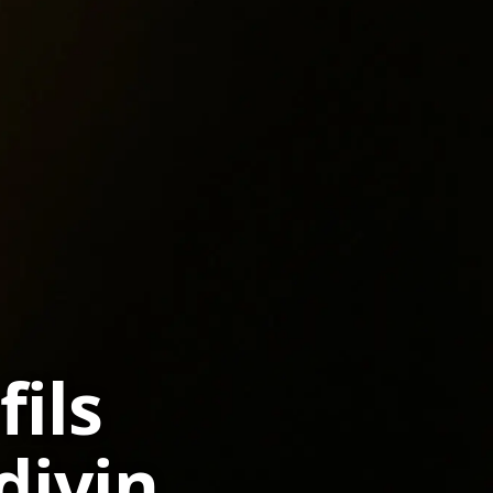
fils
 divin