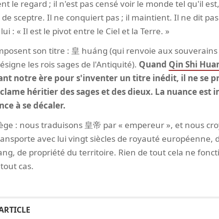
t le regard ; il n'est pas censé voir le monde tel qu'il est,
de sceptre. Il ne conquiert pas ; il maintient. Il ne dit pas «
lui : « Il est le pivot entre le Ciel et la Terre. »
posent son titre : 皇 huáng (qui renvoie aux souverain
désigne les rois sages de l'Antiquité).
Quand
Qin Shi Hua
nt notre ère pour s'inventer un titre inédit, il ne se 
clame héritier des sages et des dieux. La nuance est 
ce à se décaler.
piège : nous traduisons 皇帝 par « empereur », et nous cro
ransporte avec lui vingt siècles de royauté européenne, de
ang, de propriété du territoire. Rien de tout cela ne fonc
tout cas.