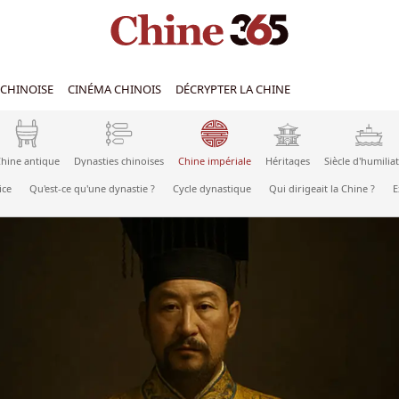
CHINOISE
CINÉMA CHINOIS
DÉCRYPTER LA CHINE
hine antique
Dynasties chinoises
Chine impériale
Héritages
Siècle d'humilia
ice
Qu'est-ce qu'une dynastie ?
Cycle dynastique
Qui dirigeait la Chine ?
E