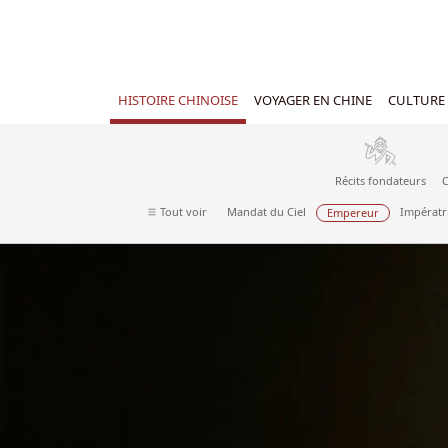
HISTOIRE CHINOISE
VOYAGER EN CHINE
CULTURE 
Récits fondateurs
C
Tout voir
Mandat du Ciel
Impératr
Empereur