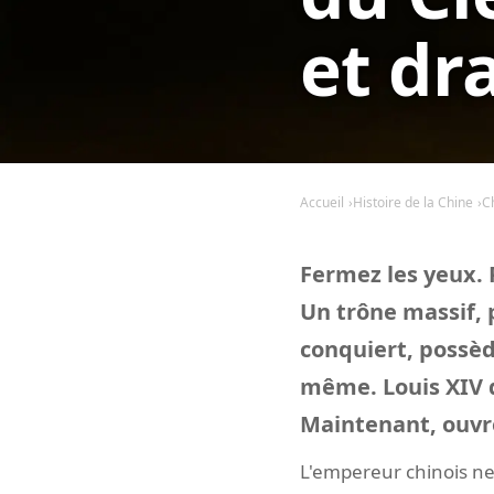
et d
Accueil
Histoire de la Chine
C
Fermez les yeux. 
Un trône massif,
conquiert, possèd
même. Louis XIV dé
Maintenant, ouvre
L'empereur chinois ne