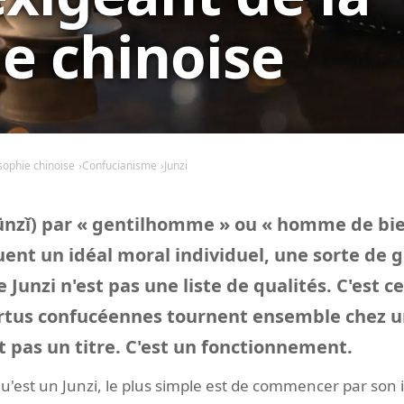
e chinoise
sophie chinoise
Confucianisme
Junzi
ūnzǐ) par « gentilhomme » ou « homme de bie
ent un idéal moral individuel, une sorte de
 Junzi n'est pas une liste de qualités. C'est c
ertus confucéennes tournent ensemble chez
t pas un titre. C'est un fonctionnement.
'est un Junzi, le plus simple est de commencer par son i