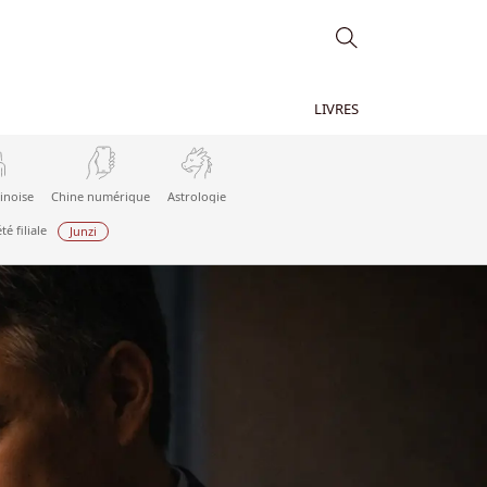
LIVRES
inoise
Chine numérique
Astrologie
té filiale
Junzi