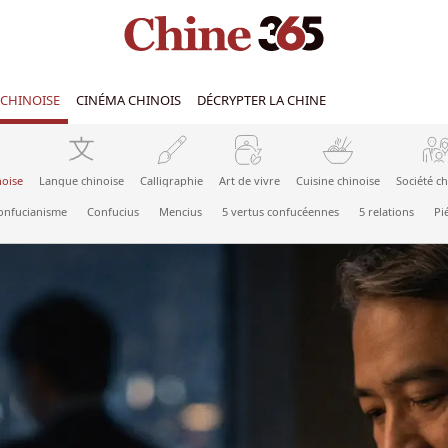
CHINOISE
CINÉMA CHINOIS
DÉCRYPTER LA CHINE
noise
Langue chinoise
Calligraphie
Art de vivre
Cuisine chinoise
Société ch
onfucianisme
Confucius
Mencius
5 vertus confucéennes
5 relations
Pié