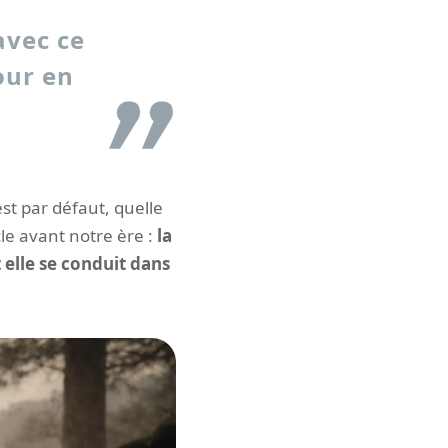
avec ce
our en
est par défaut, quelle
cle avant notre ère :
la
elle se conduit dans