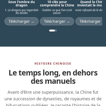
Sous l'ombre du
10 clés pour
Quand la Chine
dragon
comprendre la Chine
inventait le mon
1. Le dragon qui regardait
Oublier ce que l'on croit
mais refusait de le dom
les étoiles
savoir.
Télécharger →
Télécharger →
Télécharger →
HISTOIRE CHINOISE
Le temps long, en dehors
des manuels
Avant d'être une superpuissance, la Chine fut
une succession de dynasties, de royaumes et de
bifurcations oubliées. Je raconte l'histoire de la