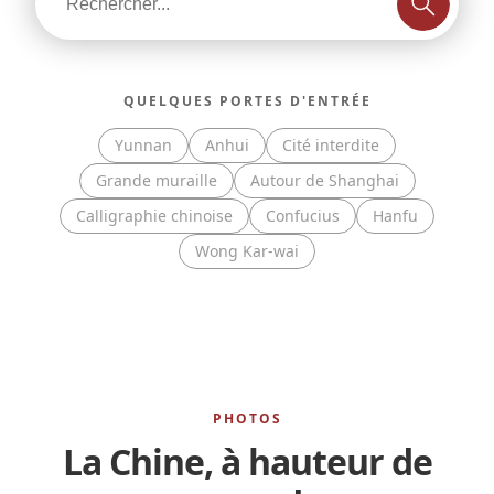
QUELQUES PORTES D'ENTRÉE
Yunnan
Anhui
Cité interdite
Grande muraille
Autour de Shanghai
Calligraphie chinoise
Confucius
Hanfu
Wong Kar-wai
PHOTOS
La Chine, à hauteur de