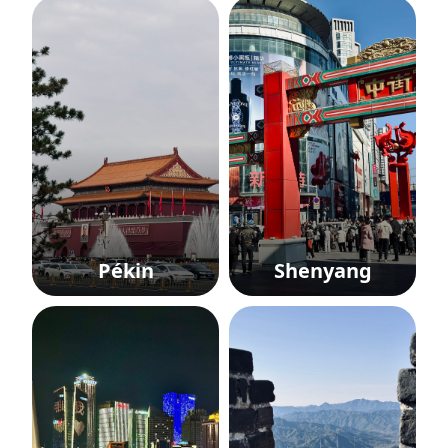
Pékin
Shenyang