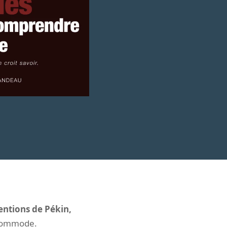
tentions de Pékin,
 commode.