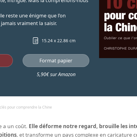
ète, intrigue. Mais la comprenons-nous
elle reste une énigme que l’on
jamais vraiment la saisir.
15.24 x 22.86 cm
Format papier
5,90€ sur Amazon
clés pour comprendre la Chine
 a un coût.
Elle déforme notre regard, brouille les in
bitions
, et transforme un pays complexe en caricature