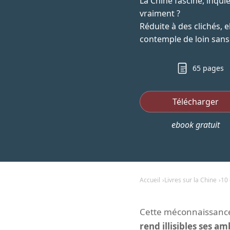
La Chine fascine, inqui
vraiment ?
Réduite à des clichés, 
contemple de loin sans 
65 pages
Télécharger
ebook gratuit
Accueil
Livres sur la Chine
10 
Cette méconnaissance
rend illisibles ses am