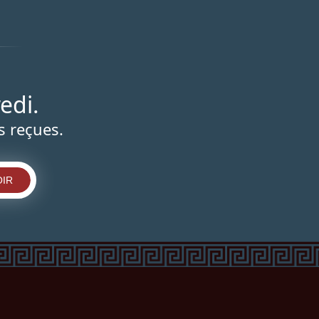
edi.
s reçues.
IR